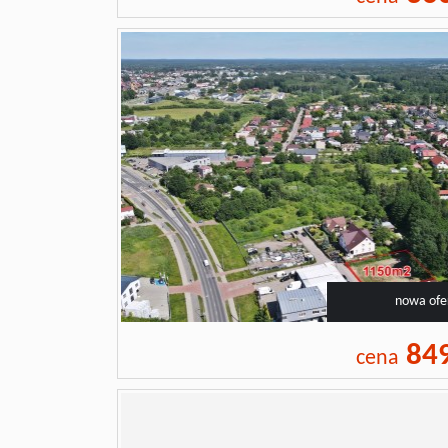
nowa ofe
84
cena