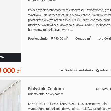
działka na sprzedaż
Polecamy nieruchomość w miejscowości Nowodworce, gmi
Wasilków. Na sprzedaż działka o powierzchni 8780m2 w ksz
prostokąta o wymiarach około 30x300. Nieruchomość posi
uzyskane warunki zabudowy na budowę siedmiu jednorodz
budynków mieszkalnych wraz ...
2
2
Powierzchnia
8 780,00 m
Cena za m
148,06 zł
rta
0 000
Dodaj do notatnika
zobacz 
zł
Białystok,
Centrum
ALT-MW-
mieszkanie na wynajem
DOSTĘPNE OD 1 WRZEŚNIA 2026 r. Nowoczesne, w pełni
wyposażone mieszkanie do wynajęcia – ul. św. Mikołaja 7 w