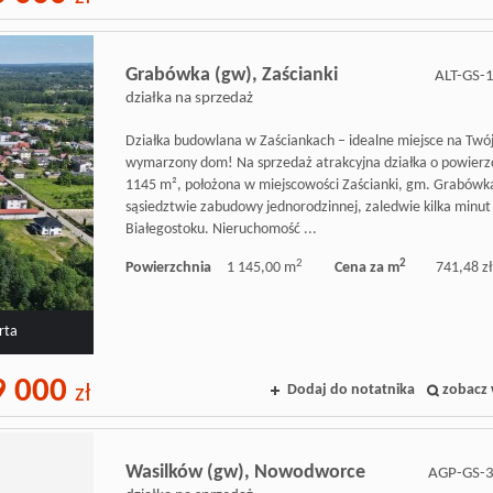
Grabówka (gw),
Zaścianki
ALT-GS-
działka na sprzedaż
Działka budowlana w Zaściankach – idealne miejsce na Twó
wymarzony dom! Na sprzedaż atrakcyjna działka o powierz
1145 m², położona w miejscowości Zaścianki, gm. Grabówk
sąsiedztwie zabudowy jednorodzinnej, zaledwie kilka minut
Białegostoku. Nieruchomość ...
2
2
Powierzchnia
1 145,00 m
Cena za m
741,48 zł
rta
9 000
Dodaj do notatnika
zobacz 
zł
Wasilków (gw),
Nowodworce
AGP-GS-