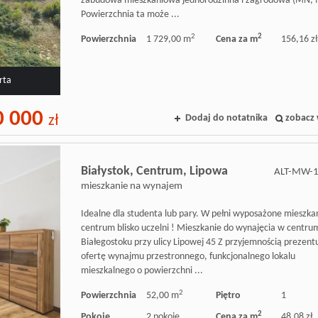
zabudowa mieszkaniowa jednorodzinna i zagrodowa (MN, 
Powierzchnia ta może ...
2
2
Powierzchnia
1 729,00 m
Cena za m
156,16 zł
rta
0 000
Dodaj do notatnika
zobacz 
zł
Białystok,
Centrum,
Lipowa
ALT-MW-
mieszkanie na wynajem
Idealne dla studenta lub pary. W pełni wyposażone mieszka
centrum blisko uczelni ! Mieszkanie do wynajęcia w centru
Białegostoku przy ulicy Lipowej 45 Z przyjemnością prezent
ofertę wynajmu przestronnego, funkcjonalnego lokalu
mieszkalnego o powierzchni ...
2
Powierzchnia
52,00 m
Piętro
1
2
Pokoje
2 pokoje
Cena za m
48,08 zł