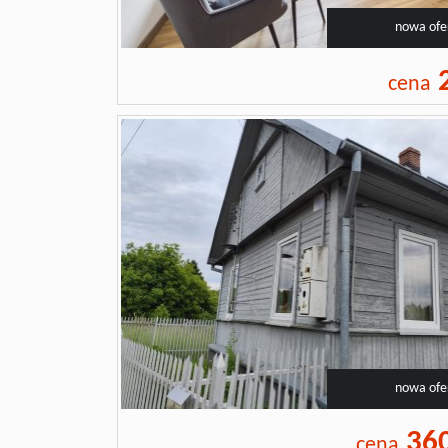
nowa ofe
2
cena
nowa ofe
36
cena