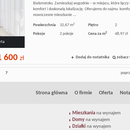
Białymstoku Zamieszkaj wygodnie – w miejscu, które łączy s
komfort i doskonałą lokalizację. Oferujemy do najmu komf
nowoczesne mieszkanie ...
2
Powierzchnia
32,67 m
Piętro
2
2
Pokoje
2 pokoje
Cena za m
48,97 zł
rta
 600
Dodaj do notatnika
zobacz 
zł
7
poprz
Strona główna
O firmie
Oferta
Nota
Mieszkania
na wynajem
Domy
na wynajem
Działki
na wynajem