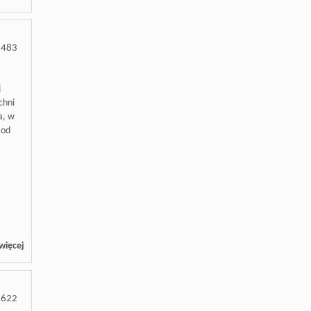
1483
j
chni
a, w
 od
więcej
3622