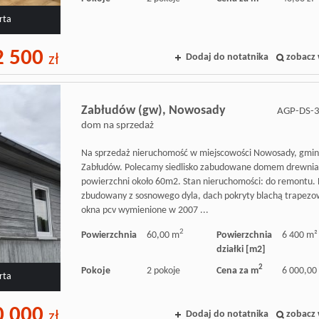
rta
 500
Dodaj do notatnika
zobacz 
zł
Zabłudów (gw),
Nowosady
AGP-DS-
dom na sprzedaż
Na sprzedaż nieruchomość w miejscowości Nowosady, gmi
Zabłudów. Polecamy siedlisko zabudowane domem drewni
powierzchni około 60m2. Stan nieruchomości: do remontu
zbudowany z sosnowego dyla, dach pokryty blachą trapezo
okna pcv wymienione w 2007 ...
2
Powierzchnia
60,00 m
Powierzchnia
6 400 m²
działki [m2]
2
Pokoje
2 pokoje
Cena za m
6 000,00 
rta
0 000
Dodaj do notatnika
zobacz 
zł