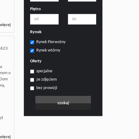
Piętro
więcej
Rynek
Rynek Pierwotny
3623
Rynek wtórny
Oferty
na
specjalne
anym o
. Dom
ze zdjęciem
wą,
bez prowizji
zł
więcej