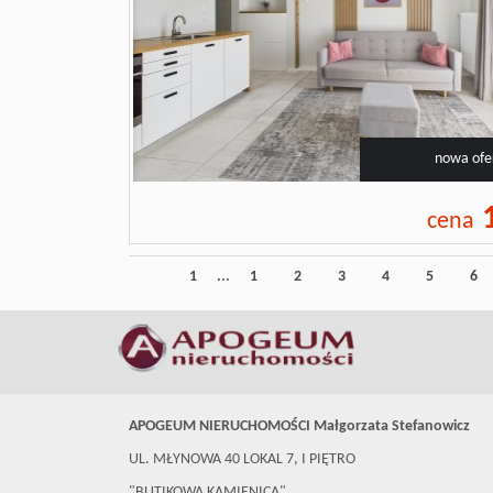
nowa ofe
1
cena
1
...
1
2
3
4
5
6
APOGEUM NIERUCHOMOŚCI Małgorzata Stefanowicz
UL. MŁYNOWA 40 LOKAL 7, I PIĘTRO
"BUTIKOWA KAMIENICA"