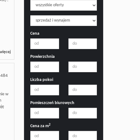
MR) .
Cena
więcej
Powierzchnia
1484
Liczba pokoi
nie w
m
Pomieszczeń biurowych
uję
2
Cena za m