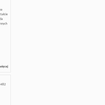
na
tałcie
ada
innych
więcej
1482