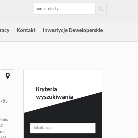
racy
Kontakt
Inwestycje Deweloperskie
Kryteria
wyszukiwania
-783
lnej,
m2
tam