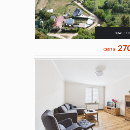
nowa ofe
27
cena