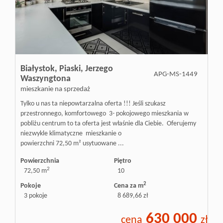
Białystok,
Piaski,
Jerzego
APG-MS-1449
Waszyngtona
mieszkanie na sprzedaż
Tylko u nas ta niepowtarzalna oferta !!! Jeśli szukasz
przestronnego, komfortowego 3- pokojowego mieszkania w
pobliżu centrum to ta oferta jest właśnie dla Ciebie. Oferujemy
niezwykle klimatyczne mieszkanie o
powierzchni 72,50 m² usytuowane ...
Powierzchnia
Piętro
2
72,50 m
10
2
Pokoje
Cena za m
3 pokoje
8 689,66 zł
630 000
cena
zł