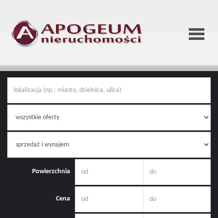
Strona
główna
O
firmie
Powierzchnia
Cena
Oferta