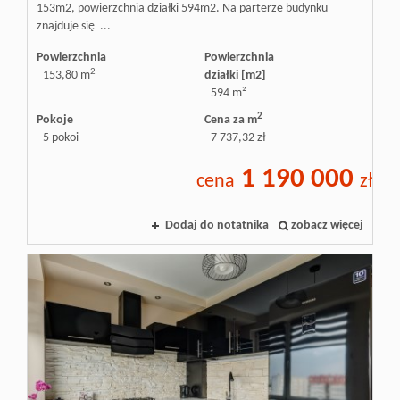
153m2, powierzchnia działki 594m2. Na parterze budynku
znajduje się ...
Powierzchnia
Powierzchnia
2
153,80 m
działki [m2]
594 m²
2
Pokoje
Cena za m
5 pokoi
7 737,32 zł
1 190 000
cena
zł
Dodaj do notatnika
zobacz więcej