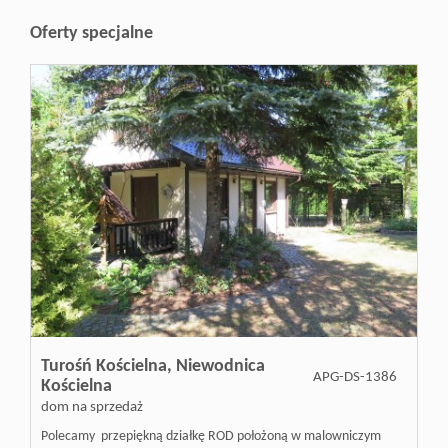
Inwestycj
Oferty specjalne
Dewelope
Turośń Kościelna,
Niewodnica
APG-DS-1386
Kościelna
dom na sprzedaż
Polecamy przepiękną działkę ROD położoną w malowniczym