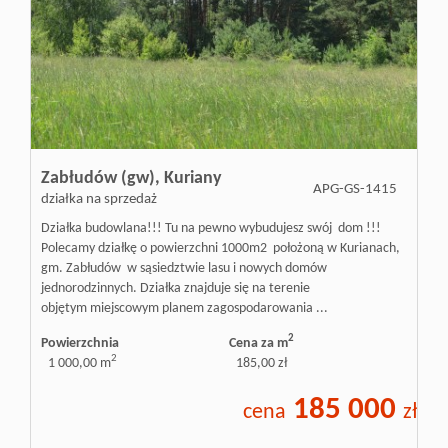
Zabłudów (gw),
Kuriany
APG-GS-1415
działka na sprzedaż
Działka budowlana!!! Tu na pewno wybudujesz swój dom !!!
Polecamy działkę o powierzchni 1000m2 położoną w Kurianach,
gm. Zabłudów w sąsiedztwie lasu i nowych domów
jednorodzinnych. Działka znajduje się na terenie
objętym miejscowym planem zagospodarowania ...
2
Powierzchnia
Cena za m
2
1 000,00 m
185,00 zł
185 000
cena
zł