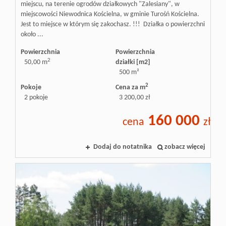
miejscu, na terenie ogrodów działkowych "Zalesiany", w
miejscowości Niewodnica Kościelna, w gminie Turośń Kościelna.
Jest to miejsce w którym się zakochasz. !!! Działka o powierzchni
około ...
Powierzchnia
Powierzchnia
2
50,00 m
działki [m2]
500 m²
2
Pokoje
Cena za m
2 pokoje
3 200,00 zł
160 000
cena
zł
Dodaj do notatnika
zobacz więcej