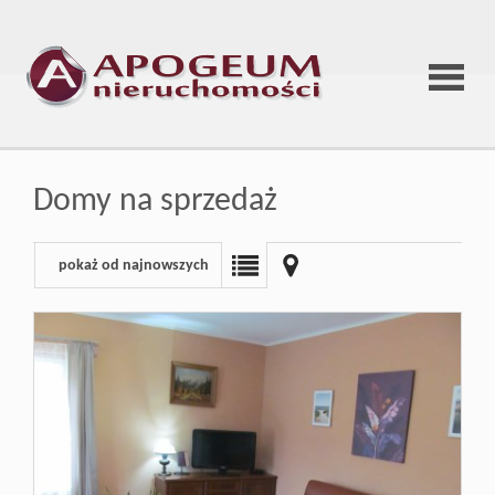
Strona
Domy na sprzedaż
główna
pokaż od najnowszych
O
firmie
Oferta