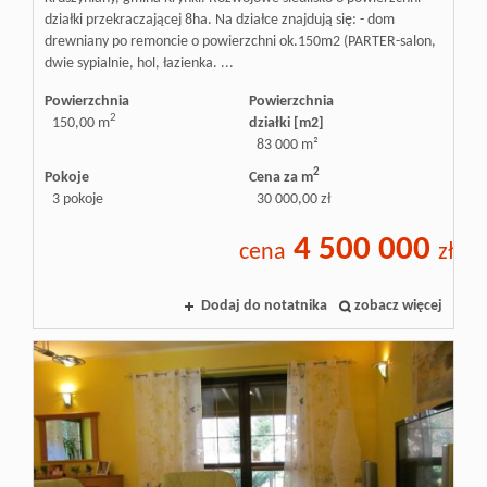
działki przekraczającej 8ha. Na działce znajdują się: - dom
drewniany po remoncie o powierzchni ok.150m2 (PARTER-salon,
dwie sypialnie, hol, łazienka. ...
Powierzchnia
Powierzchnia
2
150,00 m
działki [m2]
83 000 m²
2
Pokoje
Cena za m
3 pokoje
30 000,00 zł
4 500 000
cena
zł
Dodaj do notatnika
zobacz więcej