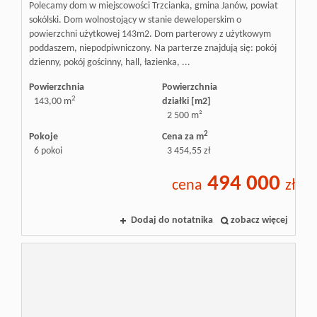
Polecamy dom w miejscowości Trzcianka, gmina Janów, powiat
sokólski. Dom wolnostojący w stanie deweloperskim o
powierzchni użytkowej 143m2. Dom parterowy z użytkowym
poddaszem, niepodpiwniczony. Na parterze znajdują się: pokój
dzienny, pokój gościnny, hall, łazienka, ...
Powierzchnia
Powierzchnia
2
143,00 m
działki [m2]
2 500 m²
2
Pokoje
Cena za m
6 pokoi
3 454,55 zł
494 000
cena
zł
Dodaj do notatnika
zobacz więcej