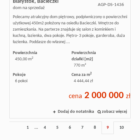
Białystok,
Bacieczki
AGP-DS-1436
dom na sprzedaż
Polecamy atrakcyjny dom piętrowy, podpiwniczony o powierzchni
użytkowej 450m2 położony na osiedlu Bacieczki. Wnętrze do
zamieszkania. Na parterze znajduje się salon z kominkiem i
kuchną, łazienka, dwa pokoje. Piętro- 3 pokoje, garderoba, duża
łazienka. Poddasze do własnej ...
Powierzchnia
Powierzchnia
2
450,00 m
działki [m2]
770 m²
2
Pokoje
Cena za m
6 pokoi
4 444,44 zł
2 000 000
cena
zł
Dodaj do notatnika
zobacz więcej
1
...
4
5
6
7
8
9
10