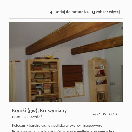
Inwestycj
Dodaj do notatnika
zobacz więcej
Dewelope
Krynki (gw),
Kruszyniany
AGP-DS-3073
dom na sprzedaż
Polecamy bardzo ładne siedlisko w okolicy miejscowości
Kruszyniany, gmina Krynki. Rozwojowe siedlisko o powierzchni