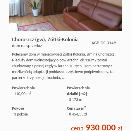
Doradztw
Rynek
Choroszcz (gw),
Żółtki-Kolonia
AGP-DS-3149
dom na sprzedaż
pierwotn
Polecamy dom w miejscowości Żółtki-Kolonia, gmina Choroszcz.
Nieduży dom wolnostojący o powierzchni ok.110m2 został
zbudowany z pełnej cegły w latach 70-tych. Dom parterowy z
możliwością adaptacji poddasza, częściowo podpiwniczony. Na
Zasady
parterze trzy pokoje, kuchnia, ...
Powierzchnia
Powierzchnia
2
współpar
110,00 m
działki [m2]
5 173 m²
2
Pokoje
Cena za m
Kontakt
3 pokoje
8 454,55 zł
930 000
cena
zł