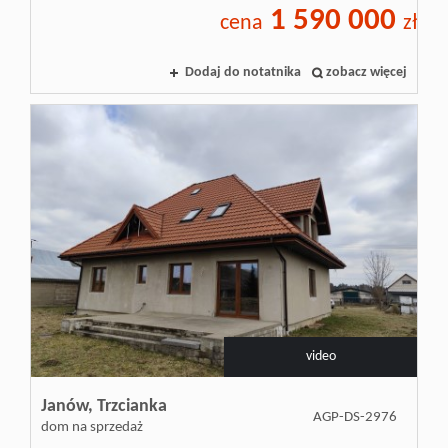
1 590 000
cena
zł
Dodaj do notatnika
zobacz więcej
video
Janów,
Trzcianka
AGP-DS-2976
dom na sprzedaż