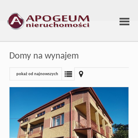
Strona
Domy na wynajem
główna
pokaż od najnowszych
O
firmie
Oferta