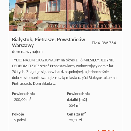
Doradztw
Rynek
Białystok,
Pietrasze,
Powstańców
EM4-DW-764
Warszawy
dom na wynajem
pierwotn
TYLKO NAJEM OKAZJONALNY na okres 1 - 6 MIESIĘCY, JEDYNIE
OSOBOM FIZYCZNYM! Przedstawiamy wolnostojący dom z lat
70-tych. Znajduje się on w bardzo spokojnej, a jednocześnie
Zasady
dobrze skomunikowanej z resztą miasta części Białegostoku - na
Pietraszach. Dom składa ...
współpar
Powierzchnia
Powierzchnia
2
200,00 m
działki [m2]
554 m²
2
Kontakt
Pokoje
Cena za m
5 pokoi
23,50 zł