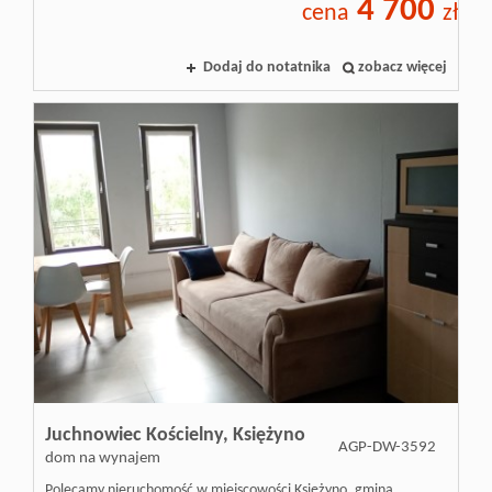
4 700
cena
zł
Inwestycj
Dodaj do notatnika
zobacz więcej
Dewelope
Juchnowiec Kościelny,
Księżyno
AGP-DW-3592
dom na wynajem
Polecamy nieruchomość w miejscowości Księżyno, gmina