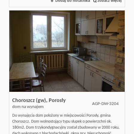
Dodaj do notatnika
zobacz więcej
Choroszcz (gw),
Porosły
AGP-DW-3204
dom na wynajem
Do wynajęcia dom położony w miejscowości Porosły, gmina
Choroszcz. Dom wolnostojący typu słupek o powierzchni ok.
180m2. Dom trzykondygnacyjny został zbudowany w 2000 roku,
dach wykonano z blachodachówki, okna pcv. Nieruchomość