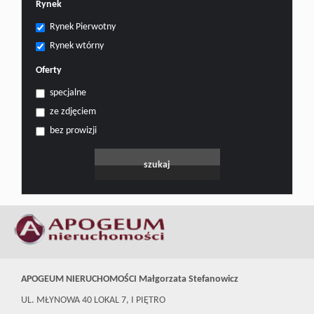
Rynek
Rynek Pierwotny
Rynek wtórny
Oferty
specjalne
ze zdjęciem
bez prowizji
APOGEUM NIERUCHOMOŚCI Małgorzata Stefanowicz
UL. MŁYNOWA 40 LOKAL 7, I PIĘTRO