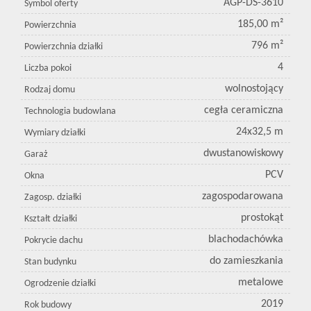
AGP-DS-3610
Symbol oferty
185,00 m²
Powierzchnia
796 m²
Powierzchnia działki
4
Liczba pokoi
wolnostojący
Rodzaj domu
cegła ceramiczna
Technologia budowlana
24x32,5 m
Wymiary działki
dwustanowiskowy
Garaż
PCV
Okna
zagospodarowana
Zagosp. działki
prostokąt
Kształt działki
blachodachówka
Pokrycie dachu
do zamieszkania
Stan budynku
metalowe
Ogrodzenie działki
2019
Rok budowy