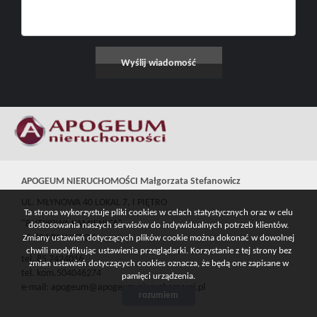
APOGEUM NIERUCHOMOŚCI Małgorzata Stefanowicz
UL. MŁYNOWA 40 LOKAL 7, I PIĘTRO
Ta strona wykorzystuje pliki cookies w celach statystycznych oraz w celu
"BUTIKOWA KAMIENICA"
dostosowania naszych serwisów do indywidualnych potrzeb klientów.
15-404 BIAŁYSTOK
Zmiany ustawień dotyczących plików cookie można dokonać w dowolnej
chwili modyfikując ustawienia przeglądarki. Korzystanie z tej strony bez
tel. 85 7424016
zmian ustawień dotyczących cookies oznacza, że będą one zapisane w
tel. kom.504046274
pamięci urządzenia.
e-mail: apogeum@apogeum-nieruchomosci.pl
rozumiem