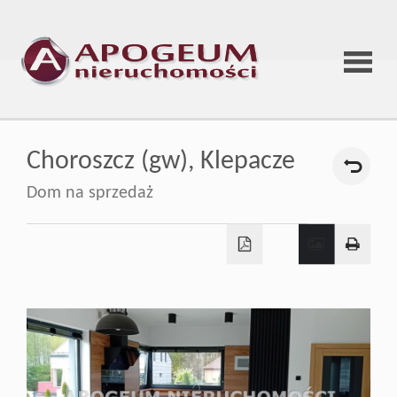
Strona
Choroszcz (gw),
Klepacze
główna
Dom na sprzedaż
O
firmie
Oferta