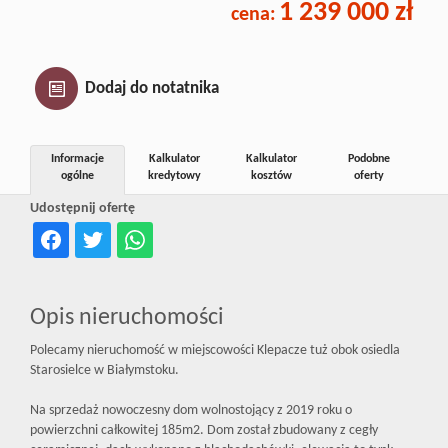
1 239 000 zł
cena:
Inwestycj
Dewelope
Dodaj do notatnika
Informacje
Kalkulator
Kalkulator
Podobne
ogólne
kredytowy
kosztów
oferty
Udostępnij ofertę
Opis nieruchomości
Polecamy nieruchomość w miejscowości Klepacze tuż obok osiedla
Starosielce w Białymstoku.
Na sprzedaż nowoczesny dom wolnostojący z 2019 roku o
powierzchni całkowitej 185m2. Dom został zbudowany z cegły