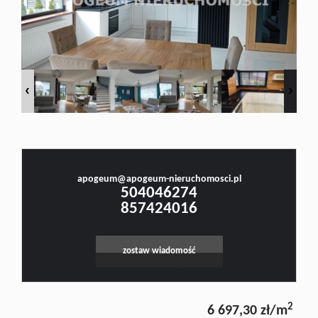
Doradztw
Rynek
Małgorzata Stefanowicz
pierwotn
Prawnik, Pośrednik w Obrocie Nieruchomościami -Licencja nr 4001, Doradca Rynku
Nieruchomości - Certyfikat nr 250
Zasady
apogeum@apogeum-nieruchomosci.pl
504046274
857424016
współpar
zostaw wiadomość
Kontakt
2
6 697,30 zł/m