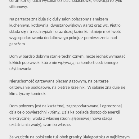
ceramicznej, dach wykonano z blachodachówki, elewacja to tynk
silikonowy.
Na parterze znajduje się duży salon połączony z aneksem
kuchennym, kotłownia, dwustanowiskowy garaż oraz wc. Piętro
składa się z trzech sypialni oraz dużej łazienki. Istnieje możliwość
wygospodarowania dodatkowego pokoju z pomieszczenia nad
garażem.
Dom w bardzo dobrym stanie technicznym, może jednak wymagać
lekkich poprawek, które nie wpływają na komfort codziennego
użytkowania.
Nieruchomość ogrzewana piecem gazowym, na parterze
ogrzewanie podłogowe, na piętrze grzejniki. W salonie znajduje się
klimatyczny kominek.
Dom położony jest na kształtnej, zagospodarowanej i ogrodzonej
działce o powierzchni 796m2. Działka posiada dostęp do energii
elektrycznej, woda z własnej studni głębinowej(nowa stacja
uzdatniania wody), szambo własne.
Ze względu na położenie tuż obok granicy Białegostoku w najbliższym