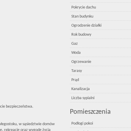
Pokrycie dachu
Stan budynku
Ogrodzenie działki
Rok budowy
Gaz
Woda
Ogrzewanie
Tarasy
Prąd
Kanalizacja
Liczba sypialni
ucie bezpieczeństwa.
Pomieszczenia
Podłogi pokoi
Białegostoku, w sąsiedztwie domów
zę, rekreację oraz wygodę życia