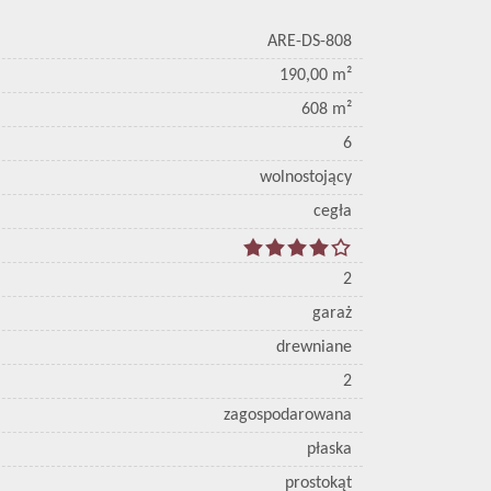
ARE-DS-808
190,00 m²
608 m²
6
wolnostojący
cegła
2
garaż
drewniane
2
zagospodarowana
płaska
prostokąt