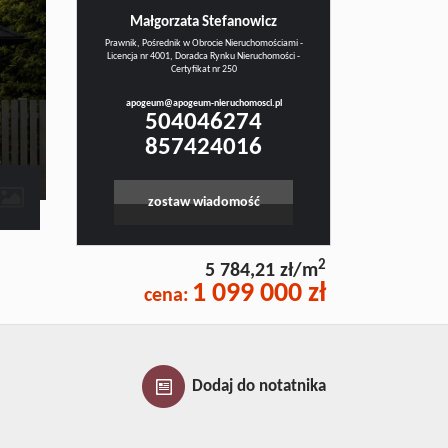
Małgorzata Stefanowicz
Prawnik, Pośrednik w Obrocie Nieruchomościami -
Licencja nr 4001, Doradca Rynku Nieruchomości -
Certyfikat nr 250
apogeum@apogeum-nieruchomosci.pl
504046274
857424016
contributors
zostaw wiadomość
2
5 784,21 zł/m
1 099 000 zł
cena:
Dodaj do notatnika