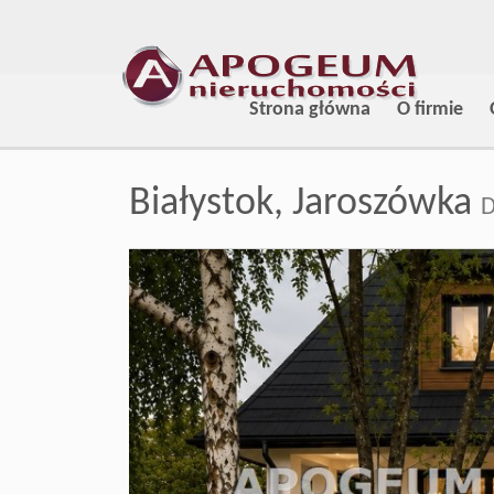
Strona główna
O firmie
Białystok,
Jaroszówka
D
+
−