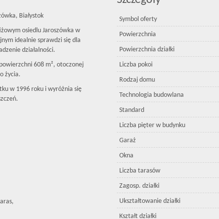
Szczegóły
ówka, Białystok
Symbol oferty
tiżowym osiedlu Jaroszówka w
Powierzchnia
ym idealnie sprawdzi się dla
Powierzchnia działki
dzenie działalności.
powierzchni 608 m², otoczonej
Liczba pokoi
o życia.
Rodzaj domu
ku w 1996 roku i wyróżnia się
Technologia budowlana
szczeń.
Standard
Liczba pięter w budynku
Garaż
Okna
Liczba tarasów
Zagosp. działki
Ukształtowanie działki
taras,
Kształt działki