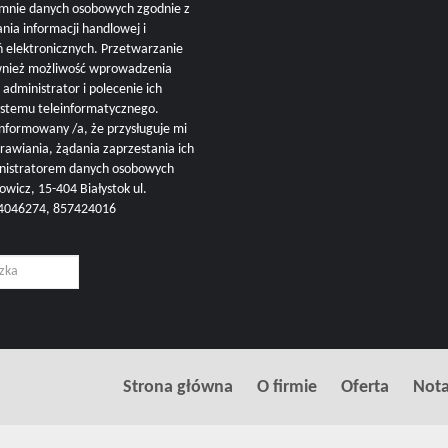
mnie danych osobowych zgodnie z
nia informacji handlowej i
ń elektronicznych. Przetwarzanie
ównież możliwość wprowadzenia
administrator i polecenie ich
ystemu teleinformatycznego.
nformowany /a, że przysługuje mi
rawiania, żądania zaprzestania ich
inistratorem danych osobowych
cz, 15-404 Białystok ul.
504046274, 857424016
Strona główna
O firmie
Oferta
Nota