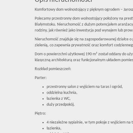
Opis nieruchomości
Komfortowy dom wolnostojący z pięknym ogrodem – Jarosz
Polecamy przestronny dom wolnostojący położony na pres
Białymstoku. Nieruchomość z dużym potencjałem aranżacyjn
rodziny, jak również jako inwestycja pod wynajem lub prowa
Nieruchomość znajduje się na zagospodarowanej działce o 
zielenią, co zapewnia prywatność oraz komfort codzienneg
Dom o powierzchni użytkowej 190 m² został oddany do użyt
klasyczną architekturą oraz funkcjonalnym układem pomie
Rozkład pomieszczeń:
Parter:
przestronny salon z wyjściem na taras i ogród,
oddzielna kuchnia,
łazienka z WC,
duży przedpokój.
Piętro:
4 niezależne sypialnie, w tym pokoje z wyjściem na 
łazienka,