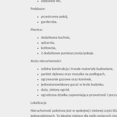
oddzielne WC.
Poddasze:
przestronny pokój,
garderoba.
Piwnica:
dodatkowa kuchnia,
spiżarnia,
kotłownia,
2 dodatkowe pomieszczenia/pokoje.
Atuty nieruchomości:
solidna konstrukcja i trwałe materiały budowlane,
parkiet dębowy oraz mozaika na podłogach,
ogrzewanie gazowe oraz kominek,
jednostanowiskowy garaż w bryle budynku,
duży, zielony ogród,
ogrodzona działka zapewniająca prywatność i pocz
Lokalizacja
Nieruchomość położona jest w spokojnej i zielonej części 
jednorodzinnych. To idealne miejsce dla osób ceniących cis