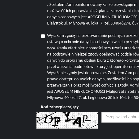
. Zostałem /am poinformowany /a, że przysługuje m
możliwość ich poprawiania, żądania zaprzestania ic
danych osobowych jest APOGEUM NIERUCHOMOŚCI M
Białystok ul. Młynowa 40 lokal 7, tel.504046274, 8
Wyrażam zgodę na przetwarzanie podanych przeze 
ustawą o ochronie danych osobowych w celu przesyła
wyszukania ofert nieruchomości przy użyciu urządze
na podstawie niniejszej zgody obejmować będzie r
danych do programu obsługi biura z którego korzysta 
przetwarzania podmiotowi, który jest operatorem s
Wyrażenie zgody jest dobrowolne. Zostałem /am poi
prawo dostępu do swoich danych, możliwości ich pop
przetwarzania oraz możliwość cofnięcia zgody. Adm
jest APOGEUM NIERUCHOMOŚCI Małgorzata Stefanowi
Młynowa 40 lokal 7, ul. Legionowa 30 lok 108, tel.
Kod zabezpieczający