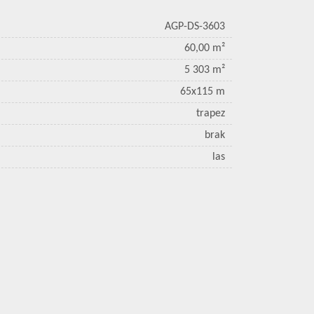
AGP-DS-3603
60,00 m²
5 303 m²
65x115 m
trapez
brak
las