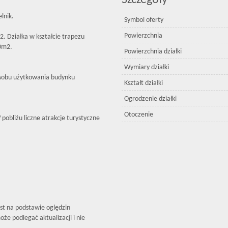
Szczegóły
lnik.
Symbol oferty
Powierzchnia
 Działka w kształcie trapezu
60m2.
Powierzchnia działki
Wymiary działki
sobu użytkowania budynku
Kształt działki
Ogrodzenie działki
Otoczenie
pobliżu liczne atrakcje turystyczne
est na podstawie oględzin
że podlegać aktualizacji i nie