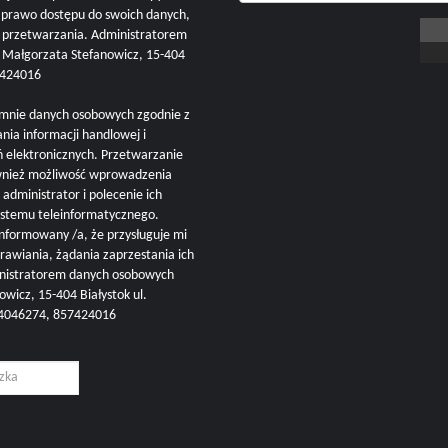
i prawo dostępu do swoich danych,
h przetwarzania. Administratorem
ałgorzata Stefanowicz, 15-404
57424016
mnie danych osobowych zgodnie z
nia informacji handlowej i
ń elektronicznych. Przetwarzanie
ównież możliwość wprowadzenia
administrator i polecenie ich
ystemu teleinformatycznego.
nformowany /a, że przysługuje mi
rawiania, żądania zaprzestania ich
inistratorem danych osobowych
cz, 15-404 Białystok ul.
504046274, 857424016