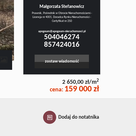
Małgorzata Stefanowicz
Prawnik, Pośrednik w Obrocie Nieruchomościami -
Licencja nr 4001, Doradca Rynku Nieruchomości -
Certyfikat nr 250
apogeum@apogeum-nieruchomosci.pl
504046274
857424016
zostaw wiadomość
2
2 650,00 zł/m
159 000 zł
cena:
Dodaj do notatnika