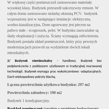
W większej części pomieszczeń zastosowano materiały
wysokiej klasy.
Budynek przeszedł sukcesywny remont. W
całym domu zastosowano stolarkę okienną PCV.
budynek
wyposażony jest w następujące instalacje: elektryczna,
wodno-kanalizacyjna, D
om ogrzewany jest piecem na
paliwo stałe - ecogroszek, pelet.
W budynku zauważalne są
ślady eksploatacji i zużycia. Ściany wymagają odświeżenia.
B
udynek posiada układ pomieszczeń, który przy pewnych
modernizacjach pozwoli na wydzielenie dwóch lokali
mieszkalnych.
2/
Budynek niemieszkalny
– handlowy. Budynek bez
podpiwniczenia z poddaszem użytkowym w tradycyjnej murowanej
technologii. Budynek wymaga prac wykończeniowo -adaptacyjnych.
Dach wielospadowy pokryty blachą.
Łączna powierzchnia użytkowa budynku: 297 m2
Powierzchnia zabudowy: 190 m2
Budynek 1 kondygnacyjny.
Rozkład pomieszczeń
(zgodnie z projektem budowlanym)