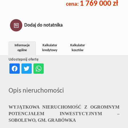
1 769 000 zł
cena:
Inwestycj
Dewelope
Dodaj do notatnika
Informacje
Kalkulator
Kalkulator
ogólne
kredytowy
kosztów
Udostępnij ofertę
Opis nieruchomości
WYJĄTKOWA NIERUCHOMOŚĆ Z OGROMNYM
POTENCJAŁEM INWESTYCYJNYM –
SOBOLEWO, GM. GRABÓWKA