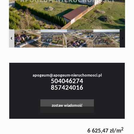
Doradztw
Rynek
Małgorzata Stefanowicz
pierwotn
Prawnik, Pośrednik w Obrocie Nieruchomościami -Licencja nr 4001, Doradca Rynku
Nieruchomości - Certyfikat nr 250
Zasady
apogeum@apogeum-nieruchomosci.pl
504046274
857424016
współpar
zostaw wiadomość
Kontakt
2
6 625,47 zł/m