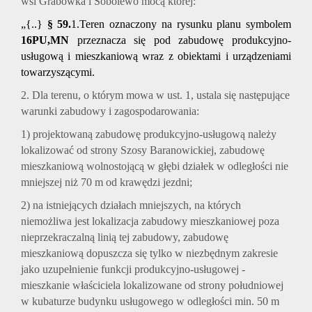
wsi Grabówka i Sobolewo mocą której:
„{..}
§ 59.
1.Teren oznaczony na rysunku planu symbolem
16PU,MN
przeznacza się pod zabudowę produkcyjno-
usługową i mieszkaniową wraz z obiektami i urządzeniami
towarzyszącymi.
2. Dla terenu, o którym mowa w ust. 1, ustala się następujące
warunki zabudowy i zagospodarowania:
1) projektowaną zabudowę produkcyjno-usługową należy
lokalizować od strony Szosy Baranowickiej, zabudowę
mieszkaniową wolnostojącą w głębi działek w odległości nie
mniejszej niż 70 m od krawędzi jezdni;
2) na istniejących działach mniejszych, na których
niemożliwa jest lokalizacja zabudowy mieszkaniowej poza
nieprzekraczalną linią tej zabudowy, zabudowę
mieszkaniową dopuszcza się tylko w niezbędnym zakresie
jako uzupełnienie funkcji produkcyjno-usługowej -
mieszkanie właściciela lokalizowane od strony południowej
w kubaturze budynku usługowego w odległości min. 50 m