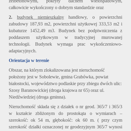
żelbetonowymi, pokryty dachem wielospadowym,
całkowicie wykończony o dobrym standardzie oraz
2.
budynek niemieszkalny
handlowy, o powierzchni
zabudowy 187,93 m2, powierzchni użytkowej 333,53 m2 i
kubaturze 1452,49 m3. Budynek bez podpiwniczenia z
poddaszem użytkowym w tradycyjnej murowanej
technologii. Budynek wymaga prac wykończeniowo-
adaptacyjnych.
Orientacja w terenie
Obszar, na którym zlokalizowana jest nieruchomość
położony jest w Sobolewie, gmina Grabówka, powiat
białostocki, województwo podlaskie przy zbiegu dwóch ulic:
Szosy Baranowickiej (droga krajowa nr 65) oraz ul.
Niedźwiedziej (droga gminna).
Nieruchomość składa się z działek o nr geod. 365/7 i 365/3
w kształcie zbliżonym do prostokąta o wymiarach –
szerokość: ok 54 m, głębokość: ok 60 m. ( przy czym
szerokość działki oznaczonej nr geodezyjnym 365/7 wynosi