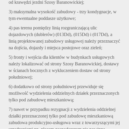
od krawędzi jezdni Szosy Baranowickiej;
3) maksymalna wysokość zabudowy - trzy kondygnacje, w
tym ewentualne poddasze użytkowe;
4) pas terenu pomiędzy linią rozgraniczającą ulic
dojazdowych (dublerów) (013Dd), (015Dd) i (017Dd), a
linią projektowanej zabudowy usługowej należy przeznaczyć
na dojścia, dojazdy i miejsca postojowe oraz zieleń;
5) fronty i wejścia dla klientów w budynkach usługowych
należy lokalizować od strony Szosy Baranowickiej, dostawy
w ścianach bocznych z wykluczeniem dostaw od strony
południowej;
6) dodatkowo od strony południowej przewiduje się
możliwość wydzielenia oddzielnych działek przeznaczonych
tylko pod zabudowę mieszkaniową;
7) nawet w przypadku rezygnacji z wydzielenia oddzielnej
działki przeznaczonej tylko pod zabudowę mieszkaniową
zabudowa produkcyjno-usługowa wraz z towarzyszącymi jej