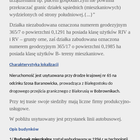
urządzeniami np. placem gospodarczym nie powinna
przekraczać granic działek sąsiednich (mieszkaniowych)
wydzielonych od strony południowej.{...}”
Działka niezabudowana oznaczona numerem geodezyjnym
365/7 o powierzchni 0,1291 ha posiada klasę użytków RIV a
i RV – grunty orne, zaś działka zabudowana oznaczona
numerem geodezyjnym 365/17 o powierzchni 0,1985 ha
posiada klasę użytków B- tereny mieszkaniowe.
Charakterystyka lokalizacji
N
ieruchomość jest usytuowana przy drodze krajowej nr 65 na
odcinku Szosa Baranowicka,
prowadząca z Białegostoku do
drogowego przejścia granicznego z Białorusią w
Bobrownikach.
Przy tej trasie swoje siedziby mają liczne firmy produkcyjno-
usługowe.
W pobliżu usytuowany jest przystanek linii autobusowej.
Opis budynków
1/
Budynek mieszkalny
został wybudowany w 1994 r w technologii