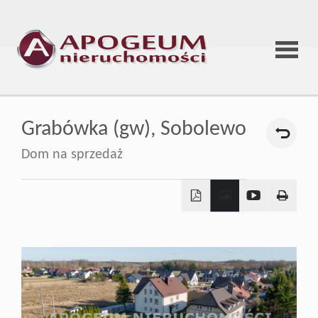
Strona
Grabówka (gw),
Sobolewo
główna
Dom na sprzedaż
O
firmie
Oferta