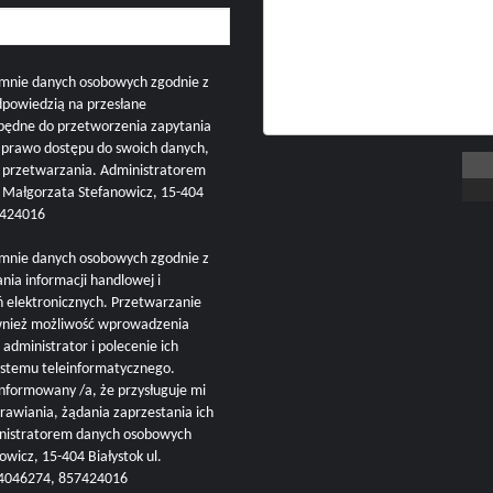
mnie danych osobowych zgodnie z
dpowiedzią na przesłane
zbędne do przetworzenia zapytania
i prawo dostępu do swoich danych,
h przetwarzania. Administratorem
ałgorzata Stefanowicz, 15-404
57424016
mnie danych osobowych zgodnie z
nia informacji handlowej i
ń elektronicznych. Przetwarzanie
ównież możliwość wprowadzenia
administrator i polecenie ich
ystemu teleinformatycznego.
nformowany /a, że przysługuje mi
rawiania, żądania zaprzestania ich
inistratorem danych osobowych
cz, 15-404 Białystok ul.
504046274, 857424016