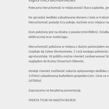
Opis nieruchomości
Polecamy nieruchomość w miejscowości Stara Łuplanka, g
Na sprzedaż siedlisko zabudowane domem z bala w trakcie
Nieruchomość posiada trzy pokoje, kuchnie oraz miejsce na
Dom położony jest na działce o powierzchni 868m2. Działka
elektrycznej oraz wodociągu.
Nieruchomość położona w miejscu z dużym potencjałem wę
znajduje się Zalew Siemianówka. Z racji swojego położenia j
agroturystykę. W pobliżu można również zaobserwować lic
wyglądem do Krainy Otwartych Okiennic.
Istnieje również możliwość nabycia opisywanego siedliska z
1193m2 zabudowaną budynkiem gospodarczym. Cena za ni
247000zł.
Zapraszamy na bezpłatną prezentację.
OFERTA TYLKO W NASZYM BIURZE