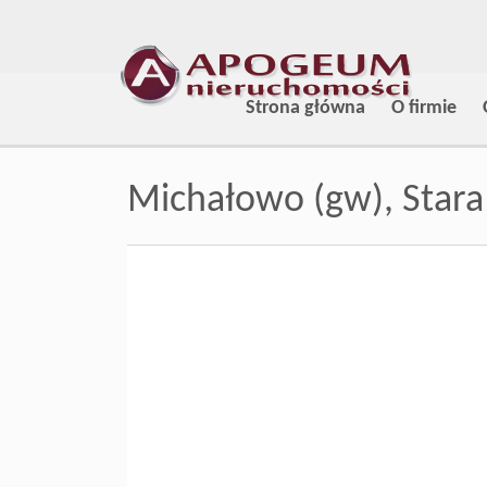
Strona główna
O firmie
Michałowo (gw),
Stara