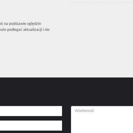
est na podstawie oględzin
że podlegać aktualizacji i nie