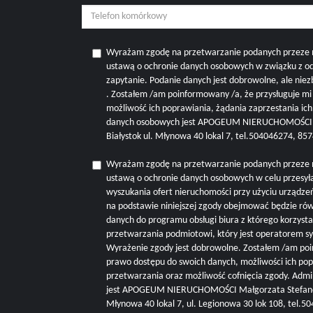
Wyrażam zgodę na przetwarzanie podanych przeze 
ustawą o ochronie danych osobowych w związku z o
zapytanie. Podanie danych jest dobrowolne, ale nie
. Zostałem /am poinformowany /a, że przysługuje m
możliwość ich poprawiania, żądania zaprzestania ic
danych osobowych jest APOGEUM NIERUCHOMOŚCI M
Białystok ul. Młynowa 40 lokal 7, tel.504046274, 8
Wyrażam zgodę na przetwarzanie podanych przeze 
ustawą o ochronie danych osobowych w celu przesyła
wyszukania ofert nieruchomości przy użyciu urządze
na podstawie niniejszej zgody obejmować będzie r
danych do programu obsługi biura z którego korzysta 
przetwarzania podmiotowi, który jest operatorem s
Wyrażenie zgody jest dobrowolne. Zostałem /am poi
prawo dostępu do swoich danych, możliwości ich pop
przetwarzania oraz możliwość cofnięcia zgody. Adm
jest APOGEUM NIERUCHOMOŚCI Małgorzata Stefanowi
Młynowa 40 lokal 7, ul. Legionowa 30 lok 108, tel.