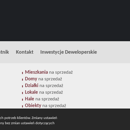
tnik
Kontakt
Inwestycje Deweloperskie
Mieszkania
na sprzedaż
Domy
na sprzedaż
Działki
na sprzedaż
Lokale
na sprzedaż
Hale
na sprzedaż
Obiekty
na sprzedaż
ych potrzeb klientów. Zmiany ustawień
rony bez zmian ustawień dotyczących