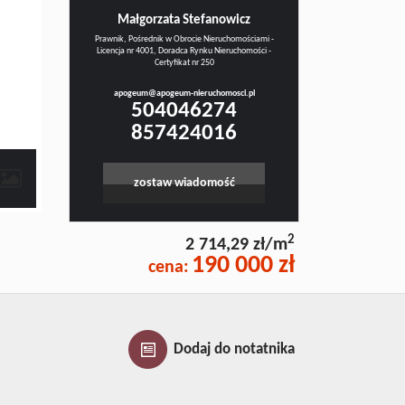
Małgorzata Stefanowicz
Prawnik, Pośrednik w Obrocie Nieruchomościami -
Licencja nr 4001, Doradca Rynku Nieruchomości -
Certyfikat nr 250
apogeum@apogeum-nieruchomosci.pl
504046274
857424016
zostaw wiadomość
2
2 714,29 zł/m
190 000 zł
cena:
Dodaj do notatnika