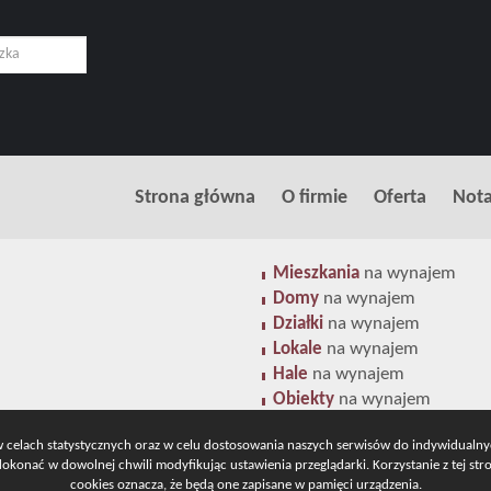
Strona główna
O firmie
Oferta
Nota
Mieszkania
na wynajem
Domy
na wynajem
Działki
na wynajem
Lokale
na wynajem
Hale
na wynajem
Obiekty
na wynajem
 w celach statystycznych oraz w celu dostosowania naszych serwisów do indywidualn
konać w dowolnej chwili modyfikując ustawienia przeglądarki. Korzystanie z tej st
cookies oznacza, że będą one zapisane w pamięci urządzenia.