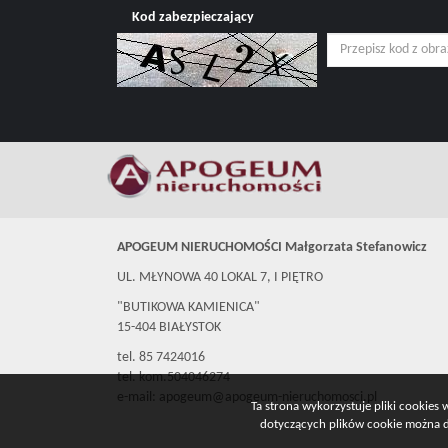
Kod zabezpieczający
APOGEUM NIERUCHOMOŚCI Małgorzata Stefanowicz
UL. MŁYNOWA 40 LOKAL 7, I PIĘTRO
"BUTIKOWA KAMIENICA"
15-404 BIAŁYSTOK
tel. 85 7424016
tel. kom.504046274
e-mail: apogeum@apogeum-nieruchomosci.pl
Ta strona wykorzystuje pliki cookies
dotyczących plików cookie można do