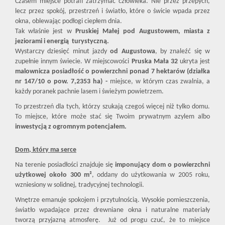
Czasem miejsce potrafi zatrzymać człowieka. Nie przez przepych,
lecz przez spokój, przestrzeń i światło, które o świcie wpada przez
okna, oblewając podłogi ciepłem dnia.
Tak właśnie jest w
Pruskiej Małej
pod Augustowem,
miasta z
jeziorami i energią turystyczną.
Wystarczy dziesięć minut jazdy
od Augustowa
, by znaleźć się w
zupełnie innym świecie. W miejscowości
Pruska Mała 32
ukryta jest
malownicza posiadłość o powierzchni ponad 7 hektarów (działka
nr 147/10 o pow.
7,2353 ha)
-
miejsce, w którym czas zwalnia, a
każdy poranek pachnie lasem i świeżym powietrzem.
To przestrzeń dla tych, którzy szukają czegoś więcej niż tylko domu.
To miejsce, które może stać się Twoim prywatnym azylem albo
inwestycją z ogromnym potencjałem.
Dom, który ma serce
Na terenie posiadłości znajduje się
imponujący dom o powierzchni
użytkowej około 300 m²
, oddany do użytkowania w 2005 roku,
wzniesiony w solidnej, tradycyjnej technologii.
Wnętrze emanuje spokojem i przytulnością. Wysokie pomieszczenia,
światło wpadające przez drewniane okna i naturalne materiały
tworzą przyjazną atmosferę. Już od progu czuć, że to miejsce