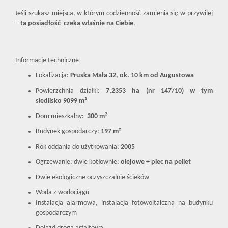
Jeśli szukasz miejsca, w którym codzienność zamienia się w przywilej
–
ta posiadłość czeka właśnie na Ciebie
.
Informacje techniczne
Lokalizacja:
Pruska Mała 32, ok. 10 km od Augustowa
Powierzchnia działki:
7,2353 ha (nr 147/10) w tym
siedlisko
9099 m²
Dom mieszkalny:
300 m²
Budynek gospodarczy:
197 m²
Rok oddania do użytkowania:
2005
Ogrzewanie: dwie kotłownie:
olejowe + piec na pellet
Dwie ekologiczne oczyszczalnie ścieków
Woda z wodociągu
Instalacja alarmowa, instalacja fotowoltaiczna na budynku
gospodarczym