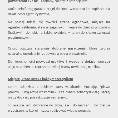
powierzchni 197 m²
- zadbany, solidny, z potencjałem.
Może pełnić rolę garażu, stajni dla koni, warsztatu lub zaplecza dla
działalności agroturystycznej.
Na posesji mieści się również
altana ogrodowa
,
miejsce na
ognisko
,
szklarnia
,
staw w zagajniku
, miejsce do dziecięcych zabaw
(huśtawki i domek), a także wydzielony teren do chowu zwierząt
przydomowych.
Całość otaczają
starannie dobrane nasadzenia
, które tworzą
naturalne ogrodzenie i zapewniają pełną prywatność.
Do nieruchomości prowadzi
urokliwy i wygodny dojazd
poprzez
aleję nasadzeń do reprezentacyjnej bramy otwieranej na pilot.
Miejsce, które urzeka każdym szczegółem
Latem usiądziesz z kubkiem kawy w altanie, słuchając śpiewu
ptaków. Zimą rozpalisz kominek, a za oknem zobaczysz ciszę, której
nie zakłóca nic poza skrzypieniem śniegu.
To miejsce jest stworzone do życia, ale i do marzeń – bo oferuje
przestrzeń, w której możesz realizować własne pomysły.