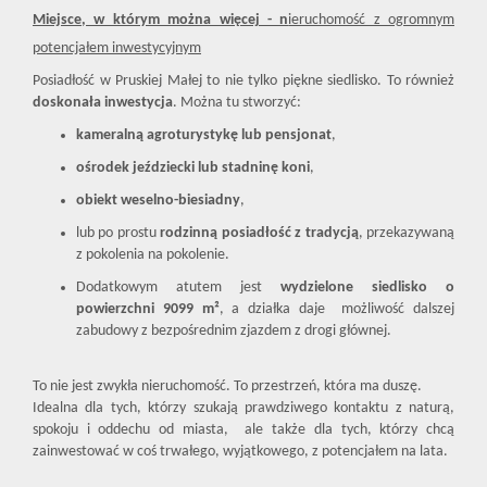
Miejsce, w którym można więcej - n
ieruchomość z ogromnym
potencjałem inwestycyjnym
Posiadłość w Pruskiej Małej to nie tylko piękne siedlisko. To również
doskonała inwestycja
. Można tu stworzyć:
kameralną agroturystykę lub pensjonat
,
ośrodek jeździecki lub stadninę koni
,
obiekt weselno-biesiadny
,
lub po prostu
rodzinną posiadłość z tradycją
, przekazywaną
z pokolenia na pokolenie.
Dodatkowym atutem jest
wydzielone siedlisko o
powierzchni 9099 m²
, a działka daje możliwość dalszej
zabudowy z bezpośrednim zjazdem z drogi głównej.
To nie jest zwykła nieruchomość. To przestrzeń, która ma duszę.
Idealna dla tych, którzy szukają prawdziwego kontaktu z naturą,
spokoju i oddechu od miasta, ale także dla tych, którzy chcą
zainwestować w coś trwałego, wyjątkowego, z potencjałem na lata.