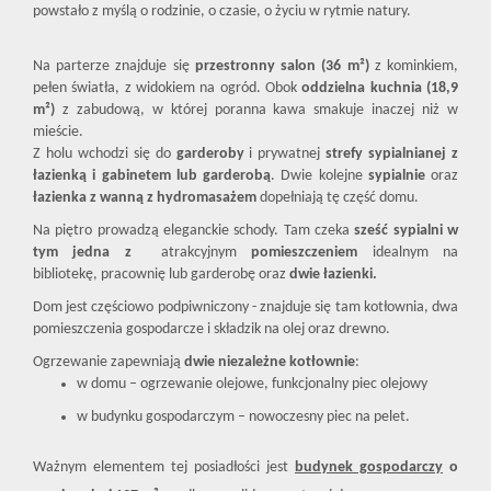
powstało z myślą o rodzinie, o czasie, o życiu w rytmie natury.
Na parterze znajduje się
przestronny salon (36 m²)
z kominkiem,
pełen światła, z widokiem na ogród. Obok
oddzielna kuchnia (18,9
m²)
z zabudową, w której poranna kawa smakuje inaczej niż w
mieście.
Z holu wchodzi się do
garderoby
i prywatnej
strefy sypialnianej z
łazienką i gabinetem lub garderobą
. Dwie kolejne
sypialnie
oraz
łazienka z wanną z hydromasażem
dopełniają tę część domu.
Na piętro prowadzą eleganckie schody. Tam czeka
sześć sypialni
w
tym jedna z
atrakcyjnym
pomieszczeniem
idealnym na
bibliotekę, pracownię lub garderobę oraz
dwie łazienki.
Dom jest częściowo podpiwniczony - znajduje się tam kotłownia, dwa
pomieszczenia gospodarcze i składzik na olej oraz drewno.
Ogrzewanie zapewniają
dwie niezależne kotłownie
:
w domu – ogrzewanie olejowe, funkcjonalny piec olejowy
w budynku gospodarczym – nowoczesny piec na pelet.
Ważnym elementem tej posiadłości jest
budynek gospodarczy
o