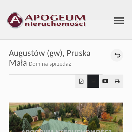
Strona
Augustów (gw),
Pruska
główna
Mała
Dom na sprzedaż
O
firmie
Oferta