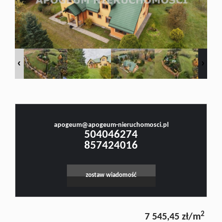
Doradztw
Rynek
Małgorzata Stefanowicz
pierwotn
Prawnik, Pośrednik w Obrocie Nieruchomościami -Licencja nr 4001, Doradca Rynku
Nieruchomości - Certyfikat nr 250
Zasady
apogeum@apogeum-nieruchomosci.pl
504046274
857424016
współpar
zostaw wiadomość
Kontakt
2
7 545,45 zł/m