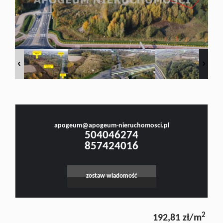
Doradztw
Rynek
Małgorzata Stefanowicz
pierwotn
Prawnik, Pośrednik w Obrocie Nieruchomościami -Licencja nr 4001, Doradca Rynku
Nieruchomości - Certyfikat nr 250
Zasady
apogeum@apogeum-nieruchomosci.pl
Leaflet
|
©
OpenStreetMap
contributors
504046274
857424016
współpar
zostaw wiadomość
Kontakt
2
192,81 zł/m