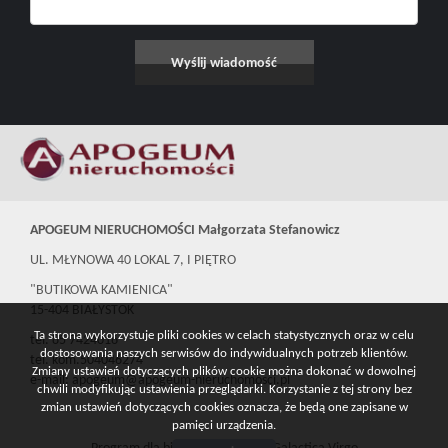
APOGEUM NIERUCHOMOŚCI Małgorzata Stefanowicz
UL. MŁYNOWA 40 LOKAL 7, I PIĘTRO
"BUTIKOWA KAMIENICA"
15-404 BIAŁYSTOK
Ta strona wykorzystuje pliki cookies w celach statystycznych oraz w celu
tel. 85 7424016
dostosowania naszych serwisów do indywidualnych potrzeb klientów.
tel. kom.504046274
Zmiany ustawień dotyczących plików cookie można dokonać w dowolnej
e-mail: apogeum@apogeum-nieruchomosci.pl
chwili modyfikując ustawienia przeglądarki. Korzystanie z tej strony bez
zmian ustawień dotyczących cookies oznacza, że będą one zapisane w
pamięci urządzenia.