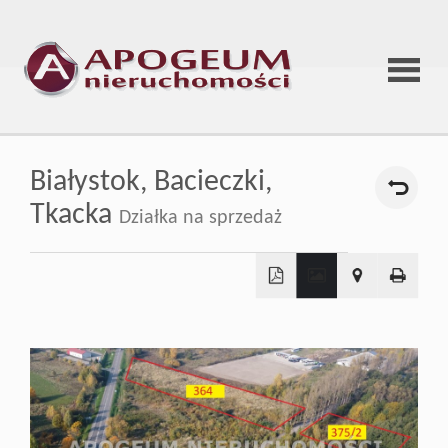
Strona
Białystok,
Bacieczki,
główna
Tkacka
Działka na sprzedaż
O
+
firmie
−
Oferta