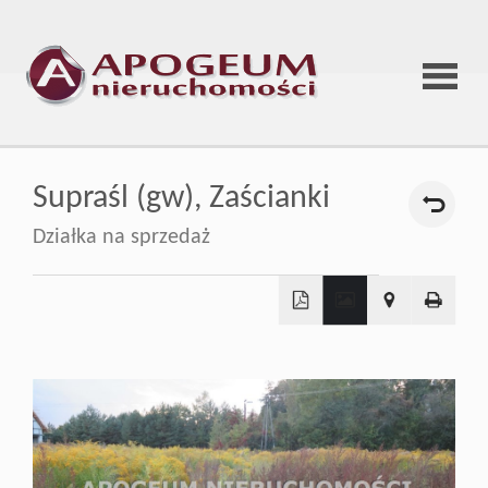
Strona
Supraśl (gw),
Zaścianki
główna
Działka na sprzedaż
O
+
firmie
−
Oferta