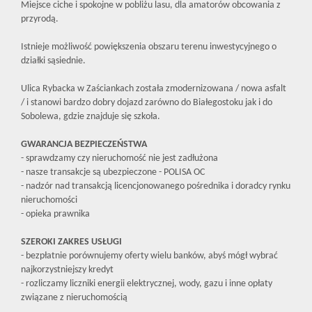
Miejsce ciche i spokojne w pobliżu lasu, dla amatorów obcowania z
przyrodą.
Istnieje możliwość powiększenia obszaru terenu inwestycyjnego o
działki sąsiednie.
Ulica Rybacka w Zaściankach została zmodernizowana / nowa asfalt
/ i stanowi bardzo dobry dojazd zarówno do Białegostoku jak i do
Sobolewa, gdzie znajduje się szkoła.
GWARANCJA BEZPIECZEŃSTWA
- sprawdzamy czy nieruchomość nie jest zadłużona
- nasze transakcje są ubezpieczone - POLISA OC
- nadzór nad transakcją licencjonowanego pośrednika i doradcy rynku
nieruchomości
- opieka prawnika
SZEROKI ZAKRES USŁUGI
- bezpłatnie porównujemy oferty wielu banków, abyś mógł wybrać
najkorzystniejszy kredyt
- rozliczamy liczniki energii elektrycznej, wody, gazu i inne opłaty
związane z nieruchomością