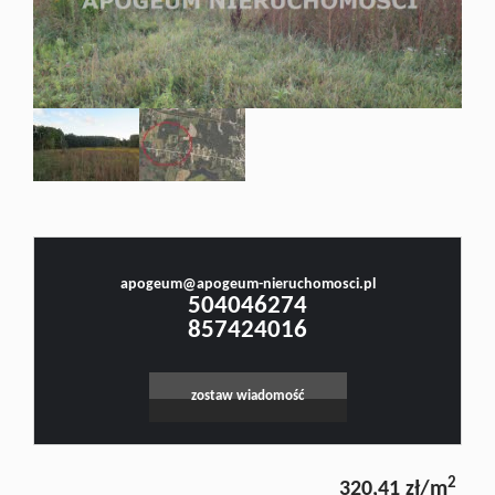
Doradztw
Rynek
Małgorzata Stefanowicz
pierwotn
Prawnik, Pośrednik w Obrocie Nieruchomościami -Licencja nr 4001, Doradca Rynku
Nieruchomości - Certyfikat nr 250
Zasady
apogeum@apogeum-nieruchomosci.pl
Leaflet
|
©
OpenStreetMap
contributors
504046274
857424016
współpar
zostaw wiadomość
Kontakt
2
320,41 zł/m