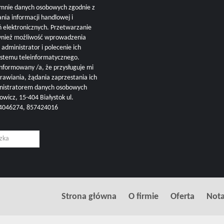
mnie danych osobowych zgodnie z
nia informacji handlowej i
ń elektronicznych. Przetwarzanie
ównież możliwość wprowadzenia
administrator i polecenie ich
ystemu teleinformatycznego.
nformowany /a, że przysługuje mi
rawiania, żądania zaprzestania ich
inistratorem danych osobowych
cz, 15-404 Białystok ul.
504046274, 857424016
Strona główna
O firmie
Oferta
Nota