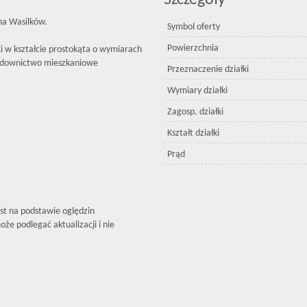
Szczegóły
na Wasilków.
Symbol oferty
Powierzchnia
i w kształcie prostokąta o wymiarach
budownictwo mieszkaniowe
Przeznaczenie działki
Wymiary działki
Zagosp. działki
Kształt działki
Prąd
est na podstawie oględzin
że podlegać aktualizacji i nie