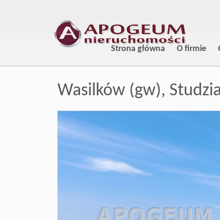
Strona główna
O firmie
Wasilków (gw),
Studzi