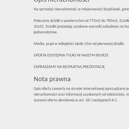
Opis nieruchomości
Na sprzedaż nieruchomość w miejscowości Studzianki, gmi
Polecamy działki o powierzchni od 775m2 do 785m2. Działk
31x25. Działki posiadają uzyskane warunki zabudowy na 
jednorodzinne.
Media: prąd w odległości około 55m od pierwszej działki.
OFERTA DOSTĘPNA TYLKO W NASZYM BIURZE
ZAPRASZAMY NA BEZPŁATNĄ PREZENTACJĘ
Nota prawna
Opis oferty zawarty na stronie internetowej sporządzany j
nieruchomości oraz informacji uzyskanych od właściciela, mo
stanowi oferty określonej w art. 66 i następnych K.C.