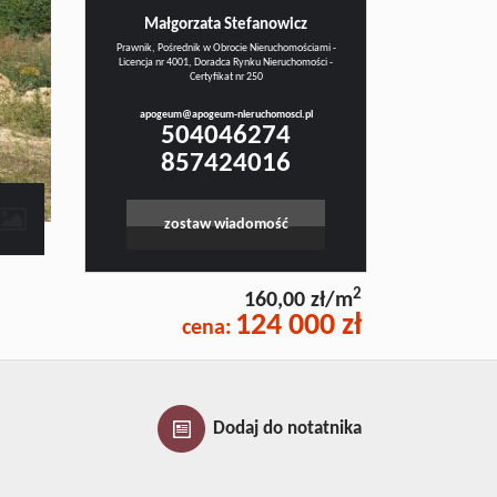
Małgorzata Stefanowicz
Prawnik, Pośrednik w Obrocie Nieruchomościami -
Licencja nr 4001, Doradca Rynku Nieruchomości -
Certyfikat nr 250
apogeum@apogeum-nieruchomosci.pl
504046274
857424016
zostaw wiadomość
2
160,00 zł/m
124 000 zł
cena:
Dodaj do notatnika