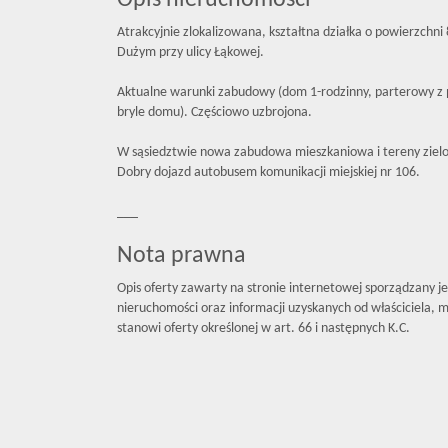
Opis nieruchomości
Atrakcyjnie zlokalizowana, kształtna działka o powierzch
Dużym przy ulicy Łąkowej.
Aktualne warunki zabudowy (dom 1-rodzinny, parterowy 
bryle domu). Częściowo uzbrojona.
W sąsiedztwie nowa zabudowa mieszkaniowa i tereny ziel
Dobry dojazd autobusem komunikacji miejskiej nr 106.
___
Nota prawna
Opis oferty zawarty na stronie internetowej sporządzany j
nieruchomości oraz informacji uzyskanych od właściciela, mo
stanowi oferty określonej w art. 66 i następnych K.C.