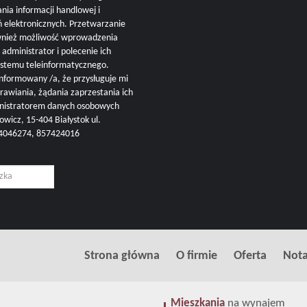
nia informacji handlowej i
ń elektronicznych. Przetwarzanie
ównież możliwość wprowadzenia
administrator i polecenie ich
ystemu teleinformatycznego.
nformowany /a, że przysługuje mi
rawiania, żądania zaprzestania ich
inistratorem danych osobowych
cz, 15-404 Białystok ul.
504046274, 857424016
Strona główna
O firmie
Oferta
Nota
Mieszkania
na wynajem