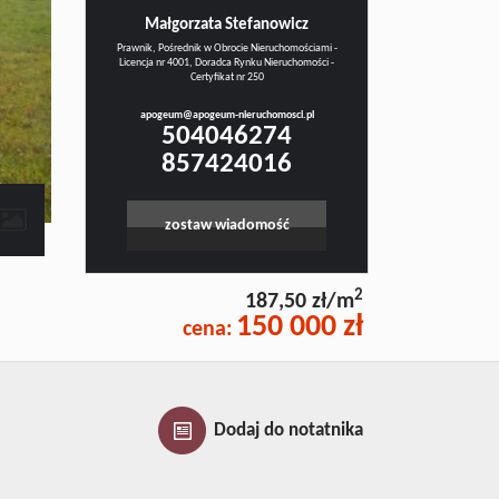
Małgorzata Stefanowicz
Prawnik, Pośrednik w Obrocie Nieruchomościami -
Licencja nr 4001, Doradca Rynku Nieruchomości -
Certyfikat nr 250
apogeum@apogeum-nieruchomosci.pl
504046274
857424016
zostaw wiadomość
2
187,50 zł/m
150 000 zł
cena:
Dodaj do notatnika