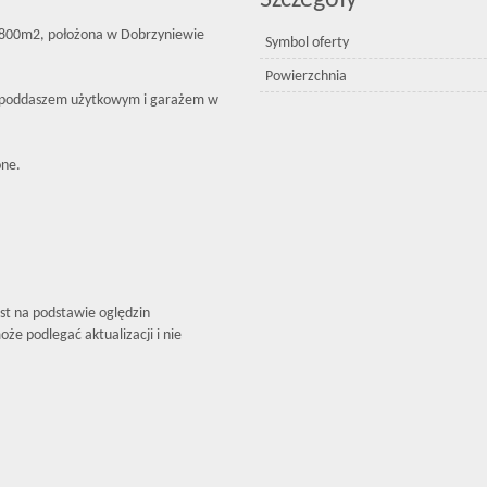
Szczegóły
ni 800m2, położona w Dobrzyniewie
Symbol oferty
Powierzchnia
z poddaszem użytkowym i garażem w
one.
est na podstawie oględzin
że podlegać aktualizacji i nie