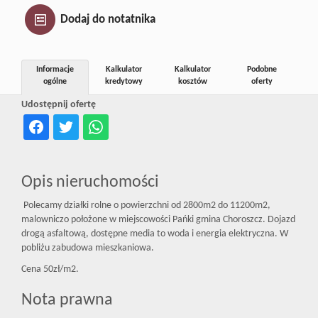
Inwestycj
Dodaj do notatnika
Dewelope
Informacje
Kalkulator
Kalkulator
Podobne
ogólne
kredytowy
kosztów
oferty
Udostępnij ofertę
Opis nieruchomości
Polecamy działki rolne o powierzchni od 2800m2 do 11200m2,
malowniczo położone w miejscowości Pańki gmina Choroszcz. Dojazd
drogą asfaltową, dostępne media to woda i energia elektryczna. W
pobliżu zabudowa mieszkaniowa.
Cena 50zł/m2.
Nota prawna