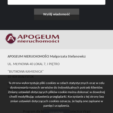
APOGEUM NIERUCHOMOŚCI Małgorzata Stefanowicz
UL. MŁYNOWA 40 LOKAL 7, I PIĘTRO
"BUTIKOWA KAMIENICA"
15-404 BIAŁYSTOK
Ta strona wykorzystuje pliki cookies w celach statystycznych oraz w celu
tel. 85 7424016
dostosowania naszych serwisów do indywidualnych potrzeb klientów.
tel. kom.504046274
Zmiany ustawień dotyczących plików cookie można dokonać w dowolnej
e-mail: apogeum@apogeum-nieruchomosci.pl
chwili modyfikując ustawienia przeglądarki. Korzystanie z tej strony bez
zmian ustawień dotyczących cookies oznacza, że będą one zapisane w
pamięci urządzenia.
Program dla biur nieruchomości
Galactica Virgo
rozumiem