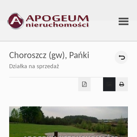
Strona
Choroszcz (gw),
Pańki
główna
Działka na sprzedaż
O
firmie
Oferta