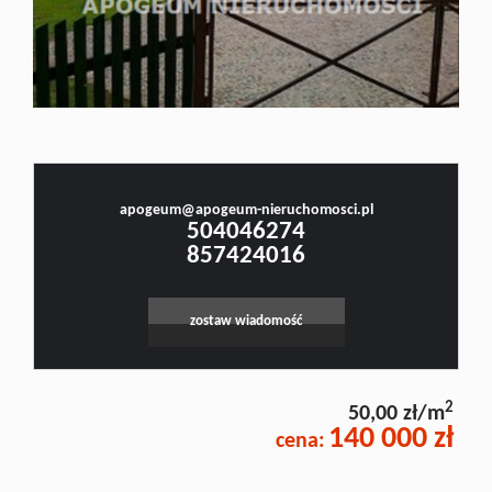
Doradztw
Rynek
Małgorzata Stefanowicz
Prawnik, Pośrednik w Obrocie Nieruchomościami -Licencja nr 4001, Doradca Rynku
Nieruchomości - Certyfikat nr 250
pierwotn
apogeum@apogeum-nieruchomosci.pl
504046274
857424016
Zasady
zostaw wiadomość
współpar
2
50,00 zł/m
Kontakt
140 000 zł
cena: