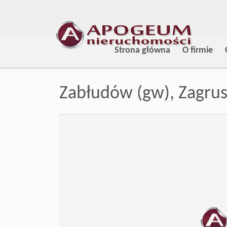
Strona główna
O firmie
Zabłudów (gw),
Zagru