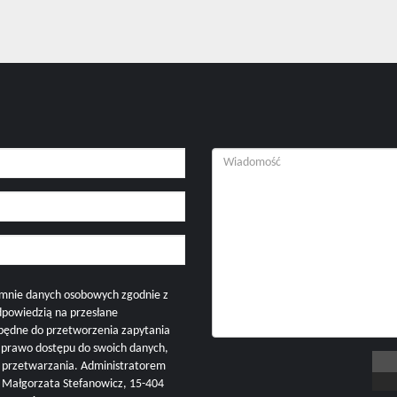
mnie danych osobowych zgodnie z
dpowiedzią na przesłane
zbędne do przetworzenia zapytania
i prawo dostępu do swoich danych,
h przetwarzania. Administratorem
ałgorzata Stefanowicz, 15-404