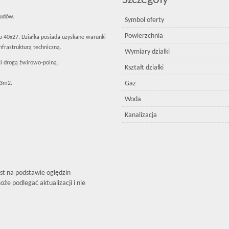
Szczegóły
łudów.
Symbol oferty
Powierzchnia
 40x27. Działka posiada uzyskane warunki
frastrukturą techniczną.
Wymiary działki
ci drogą żwirowo-polną.
Kształt działki
Gaz
323m2.
Woda
Kanalizacja
est na podstawie oględzin
że podlegać aktualizacji i nie