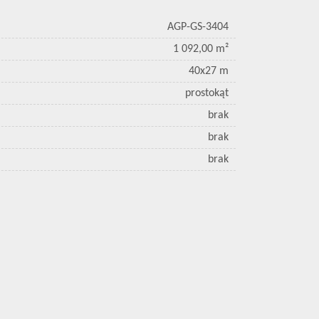
AGP-GS-3404
1 092,00 m²
40x27 m
prostokąt
brak
brak
brak