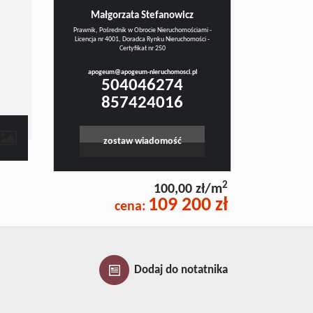
Małgorzata Stefanowicz
Prawnik, Pośrednik w Obrocie Nieruchomościami -
Licencja nr 4001, Doradca Rynku Nieruchomości -
Certyfikat nr 250
apogeum@apogeum-nieruchomosci.pl
504046274
857424016
zostaw wiadomość
2
100,00 zł/m
109 200 zł
cena:
Dodaj do notatnika