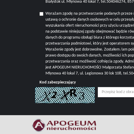
Białystok ul. Młynowa 40 lokal 7, tel.504046274, 8
Wyrażam zgodę na przetwarzanie podanych przeze 
ustawą o ochronie danych osobowych w celu przesyła
wyszukania ofert nieruchomości przy użyciu urządze
na podstawie niniejszej zgody obejmować będzie r
danych do programu obsługi biura z którego korzysta 
przetwarzania podmiotowi, który jest operatorem s
Wyrażenie zgody jest dobrowolne. Zostałem /am poi
prawo dostępu do swoich danych, możliwości ich pop
przetwarzania oraz możliwość cofnięcia zgody. Adm
jest APOGEUM NIERUCHOMOŚCI Małgorzata Stefanowi
Młynowa 40 lokal 7, ul. Legionowa 30 lok 108, tel.
Kod zabezpieczający