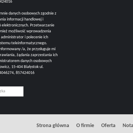
57424016
mnie danych osobowych zgodnie z
nia informacji handlowej i
ń elektronicznych. Przetwarzanie
ównież możliwość wprowadzenia
administrator i polecenie ich
ystemu teleinformatycznego.
nformowany /a, że przysługuje mi
rawiania, żądania zaprzestania ich
inistratorem danych osobowych
cz, 15-404 Białystok ul.
504046274, 857424016
Strona główna
O firmie
Oferta
Nota