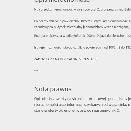
Opis nieruchomości
Na sprzedaż nieruchomość w miejscowości Zagruszany, gmina Zab
Polecamy działkę o powierzchni 1092m2. Wymiary nieruchomości to
zabudowy na budynek mieszkalny jednorodzinny wraz z niezbędną in
Energia elektryczna w odległości ok. 200m. Dojazd do nieruchomoś
Istnieje możliwość nabycia działki o powierzchni od 1092m2 do 1
ZAPRASZAMY NA BEZPŁATNĄ PREZENTACJĘ
---
Nota prawna
Opis oferty zawarty na stronie internetowej sporządzany j
nieruchomości oraz informacji uzyskanych od właściciela, mo
stanowi oferty określonej w art. 66 i następnych K.C.