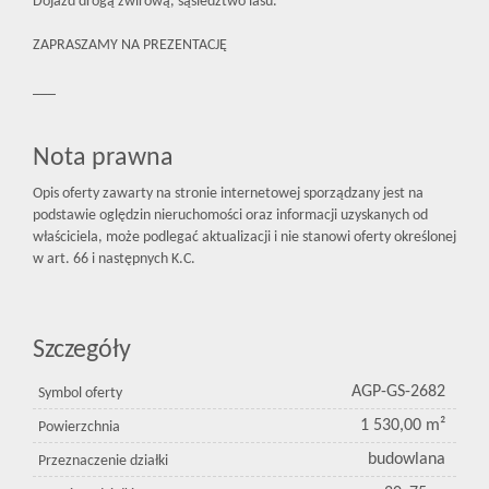
Dojazd drogą żwirową, sąsiedztwo lasu.
ZAPRASZAMY NA PREZENTACJĘ
___
Nota prawna
Opis oferty zawarty na stronie internetowej sporządzany jest na
podstawie oględzin nieruchomości oraz informacji uzyskanych od
właściciela, może podlegać aktualizacji i nie stanowi oferty określonej
w art. 66 i następnych K.C.
Szczegóły
AGP-GS-2682
Symbol oferty
1 530,00 m²
Powierzchnia
budowlana
Przeznaczenie działki