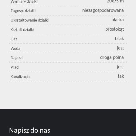
20x75 m
Wymiary działki
niezagospodarowana
Zagosp. działki
płaska
Ukształtowanie działki
prostokąt
Kształt działki
brak
Gaz
jest
Woda
droga polna
Dojazd
jest
Prąd
tak
Kanalizacja
Napisz do nas