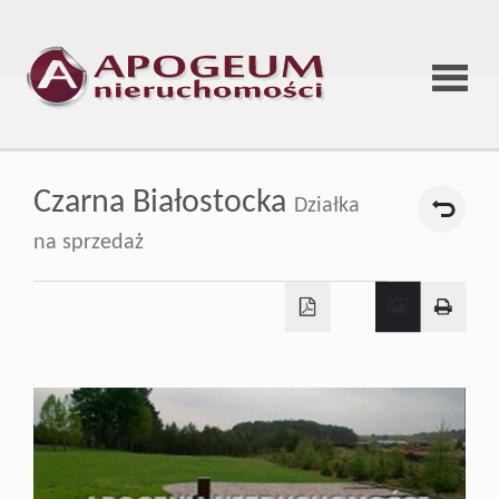
Strona
Czarna Białostocka
Działka
główna
na sprzedaż
O
firmie
Oferta