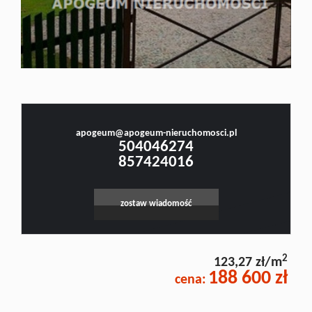
Doradztw
Rynek
Małgorzata Stefanowicz
Prawnik, Pośrednik w Obrocie Nieruchomościami -Licencja nr 4001, Doradca Rynku
Nieruchomości - Certyfikat nr 250
pierwotn
apogeum@apogeum-nieruchomosci.pl
504046274
857424016
Zasady
zostaw wiadomość
współpar
2
123,27 zł/m
Kontakt
188 600 zł
cena: