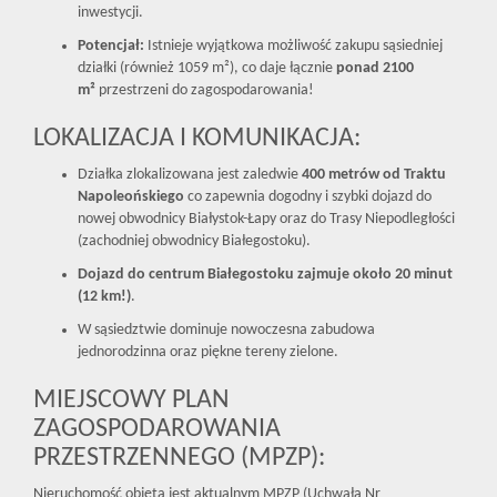
inwestycji.
Potencjał:
Istnieje wyjątkowa możliwość zakupu sąsiedniej
działki (również 1059 m²), co daje łącznie
ponad 2100
m²
przestrzeni do zagospodarowania!
LOKALIZACJA I KOMUNIKACJA:
Działka zlokalizowana jest zaledwie
400 metrów od Traktu
Napoleońskiego
co zapewnia dogodny i szybki dojazd do
nowej obwodnicy Białystok-Łapy oraz do Trasy Niepodległości
(zachodniej obwodnicy Białegostoku).
Dojazd do centrum Białegostoku zajmuje około 20 minut
(12 km!)
.
W sąsiedztwie dominuje nowoczesna zabudowa
jednorodzinna oraz piękne tereny zielone.
MIEJSCOWY PLAN
ZAGOSPODAROWANIA
PRZESTRZENNEGO (MPZP):
Nieruchomość objęta jest aktualnym MPZP (Uchwała Nr