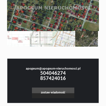
Doradztw
Rynek
pierwotn
Małgorzata Stefanowicz
Prawnik, Pośrednik w Obrocie Nieruchomościami -Licencja nr 4001, Doradca Rynku
Nieruchomości - Certyfikat nr 250
Zasady
apogeum@apogeum-nieruchomosci.pl
Leaflet
|
©
OpenStreetMap
contributors
504046274
współpar
857424016
Kontakt
zostaw wiadomość