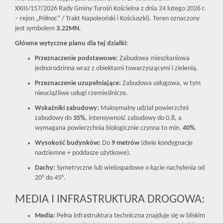
XXIII/157/2026 Rady Gminy Turośń Kościelna z dnia 24 lutego 2026 r.
– rejon „Północ” / Trakt Napoleoński i Kościuszki). Teren oznaczony
jest symbolem
3.22MN
.
Główne wytyczne planu dla tej działki:
Przeznaczenie podstawowe:
Zabudowa mieszkaniowa
jednorodzinna wraz z obiektami towarzyszącymi i zielenią.
Przeznaczenie uzupełniające:
Zabudowa usługowa, w tym
nieuciążliwe usługi rzemieślnicze.
Wskaźniki zabudowy:
Maksymalny udział powierzchni
zabudowy do
35%
, intensywność zabudowy do 0,8, a
wymagana powierzchnia biologicznie czynna to min.
40%
.
Wysokość budynków:
Do
9 metrów
(dwie kondygnacje
nadziemne + poddasze użytkowe).
Dachy:
Symetryczne lub wielospadowe o kącie nachylenia od
20° do 45°.
MEDIA I INFRASTRUKTURA DROGOWA:
Media:
Pełna infrastruktura techniczna znajduje się w bliskim