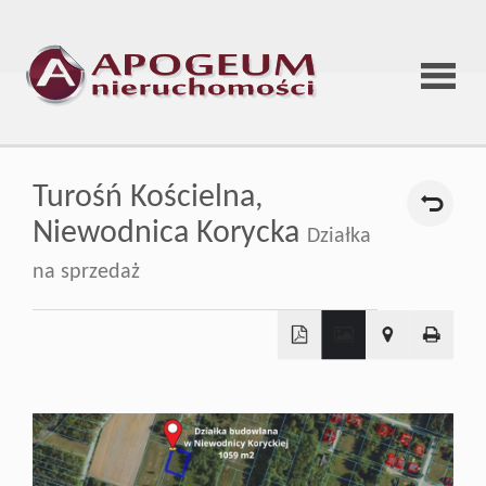
Strona
Turośń Kościelna,
główna
Niewodnica Korycka
Działka
na sprzedaż
O
firmie
+
−
Oferta