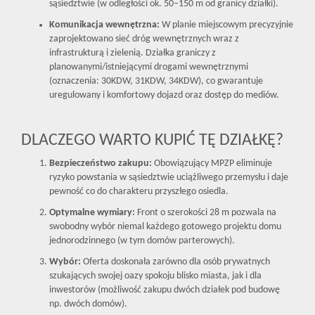
sąsiedztwie (w odległości ok. 50–150 m od granicy działki).
Komunikacja wewnętrzna:
W planie miejscowym precyzyjnie
zaprojektowano sieć dróg wewnętrznych wraz z
infrastrukturą i zielenią. Działka graniczy z
planowanymi/istniejącymi drogami wewnętrznymi
(oznaczenia: 30KDW, 31KDW, 34KDW), co gwarantuje
uregulowany i komfortowy dojazd oraz dostęp do mediów.
DLACZEGO WARTO KUPIĆ TĘ DZIAŁKĘ?
Bezpieczeństwo zakupu:
Obowiązujący MPZP eliminuje
ryzyko powstania w sąsiedztwie uciążliwego przemysłu i daje
pewność co do charakteru przyszłego osiedla.
Optymalne wymiary:
Front o szerokości 28 m pozwala na
swobodny wybór niemal każdego gotowego projektu domu
jednorodzinnego (w tym domów parterowych).
Wybór:
Oferta doskonała zarówno dla osób prywatnych
szukających swojej oazy spokoju blisko miasta, jak i dla
inwestorów (możliwość zakupu dwóch działek pod budowę
np. dwóch domów).