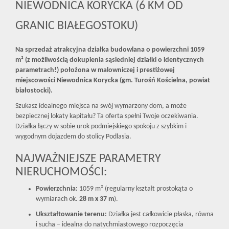
NIEWODNICA KORYCKA (6 KM OD
GRANIC BIAŁEGOSTOKU)
Na sprzedaż atrakcyjna działka budowlana o powierzchni 1059
m² (z możliwością dokupienia sąsiedniej działki o identycznych
parametrach!) położona w malowniczej i prestiżowej
miejscowości Niewodnica Korycka (gm. Turośń Kościelna, powiat
białostocki).
Szukasz idealnego miejsca na swój wymarzony dom, a może
bezpiecznej lokaty kapitału? Ta oferta spełni Twoje oczekiwania.
Działka łączy w sobie urok podmiejskiego spokoju z szybkim i
wygodnym dojazdem do stolicy Podlasia.
NAJWAŻNIEJSZE PARAMETRY
NIERUCHOMOŚCI:
Powierzchnia:
1059 m² (regularny kształt prostokąta o
wymiarach ok.
28 m x 37 m
).
Ukształtowanie terenu:
Działka jest całkowicie płaska, równa
i sucha – idealna do natychmiastowego rozpoczęcia