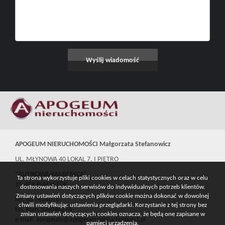
APOGEUM NIERUCHOMOŚCI Małgorzata Stefanowicz
UL. MŁYNOWA 40 LOKAL 7, I PIĘTRO
"BUTIKOWA KAMIENICA"
Ta strona wykorzystuje pliki cookies w celach statystycznych oraz w celu
15-404 BIAŁYSTOK
dostosowania naszych serwisów do indywidualnych potrzeb klientów.
Zmiany ustawień dotyczących plików cookie można dokonać w dowolnej
tel. 85 7424016
chwili modyfikując ustawienia przeglądarki. Korzystanie z tej strony bez
tel. kom.504046274
zmian ustawień dotyczących cookies oznacza, że będą one zapisane w
e-mail: apogeum@apogeum-nieruchomosci.pl
pamięci urządzenia.