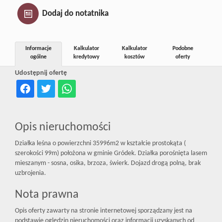
Inwestycj
Dodaj do notatnika
Dewelope
Informacje
Kalkulator
Kalkulator
Podobne
ogólne
kredytowy
kosztów
oferty
Udostępnij ofertę
Opis nieruchomości
Działka leśna o powierzchni 35996m2 w kształcie prostokąta (
szerokości 99m) położona w gminie Gródek. Działka porośnięta lasem
mieszanym - sosna, osika, brzoza, świerk. Dojazd drogą polną, brak
uzbrojenia.
Nota prawna
Opis oferty zawarty na stronie internetowej sporządzany jest na
podstawie oględzin nieruchomości oraz informacji uzyskanych od