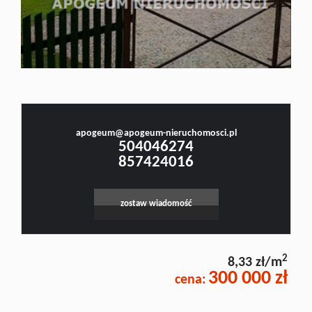
Doradztw
Rynek
Małgorzata Stefanowicz
Prawnik, Pośrednik w Obrocie Nieruchomościami -Licencja nr 4001, Doradca Rynku
Nieruchomości - Certyfikat nr 250
pierwotn
apogeum@apogeum-nieruchomosci.pl
504046274
857424016
Zasady
zostaw wiadomość
współpar
2
8,33 zł/m
Kontakt
300 000 zł
cena: