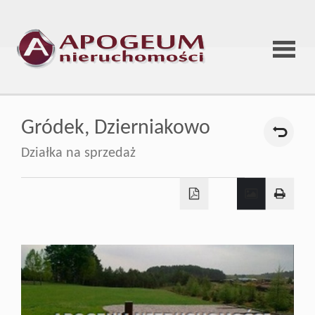
Strona
Gródek,
Dzierniakowo
główna
Działka na sprzedaż
O
firmie
Oferta