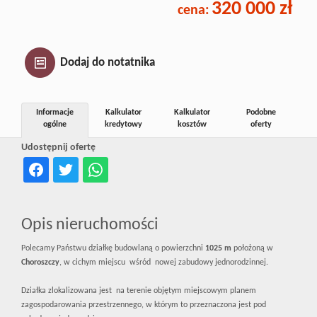
320 000 zł
cena:
Inwestycj
Dewelope
Dodaj do notatnika
Informacje
Kalkulator
Kalkulator
Podobne
ogólne
kredytowy
kosztów
oferty
Udostępnij ofertę
Opis nieruchomości
Polecamy Państwu działkę budowlaną o powierzchni
1025 m
położoną w
Choroszczy
, w cichym miejscu wśród nowej zabudowy jednorodzinnej.
Działka zlokalizowana jest na terenie objętym miejscowym planem
zagospodarowania przestrzennego, w którym to przeznaczona jest pod