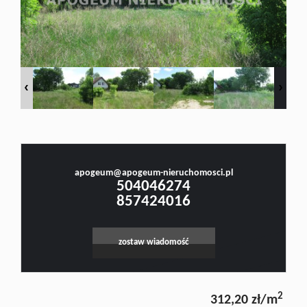
Doradztw
Rynek
Małgorzata Stefanowicz
pierwotn
Prawnik, Pośrednik w Obrocie Nieruchomościami -Licencja nr 4001, Doradca Rynku
Nieruchomości - Certyfikat nr 250
Zasady
apogeum@apogeum-nieruchomosci.pl
504046274
857424016
współpar
zostaw wiadomość
Kontakt
2
312,20 zł/m