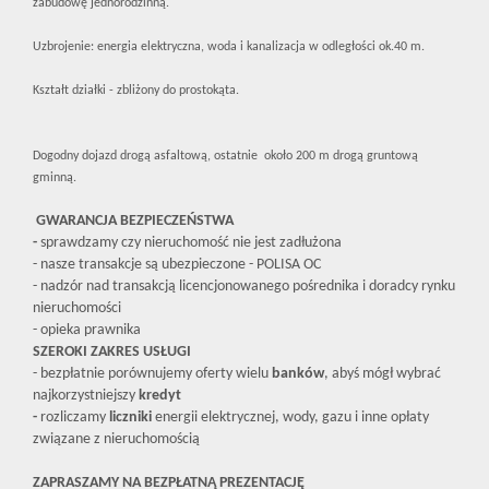
zabudowę jednorodzinną.
Uzbrojenie: energia elektryczna, woda i kanalizacja w odległości ok.40 m.
Kształt działki - zbliżony do prostokąta.
Dogodny dojazd drogą asfaltową, ostatnie około 200 m drogą gruntową
gminną.
GWARANCJA BEZPIECZEŃSTWA
-
sprawdzamy czy nieruchomość nie jest zadłużona
- nasze transakcje są ubezpieczone - POLISA OC
- nadzór nad transakcją licencjonowanego pośrednika i doradcy rynku
nieruchomości
- opieka prawnika
SZEROKI ZAKRES USŁUGI
- bezpłatnie porównujemy oferty wielu
banków
, abyś mógł wybrać
najkorzystniejszy
kredyt
-
rozliczamy
liczniki
energii elektrycznej, wody, gazu i inne opłaty
związane z nieruchomością
ZAPRASZAMY NA BEZPŁATNĄ PREZENTACJĘ