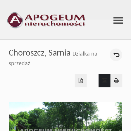
Strona
Choroszcz,
Sarnia
Działka na
główna
sprzedaż
O
firmie
Oferta