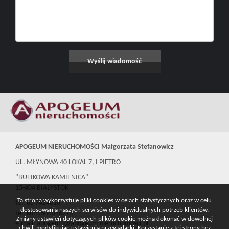
APOGEUM NIERUCHOMOŚCI Małgorzata Stefanowicz
UL. MŁYNOWA 40 LOKAL 7, I PIĘTRO
"BUTIKOWA KAMIENICA"
15-404 BIAŁYSTOK
Ta strona wykorzystuje pliki cookies w celach statystycznych oraz w celu
tel. 85 7424016
dostosowania naszych serwisów do indywidualnych potrzeb klientów.
tel. kom.504046274
Zmiany ustawień dotyczących plików cookie można dokonać w dowolnej
e-mail: apogeum@apogeum-nieruchomosci.pl
chwili modyfikując ustawienia przeglądarki. Korzystanie z tej strony bez