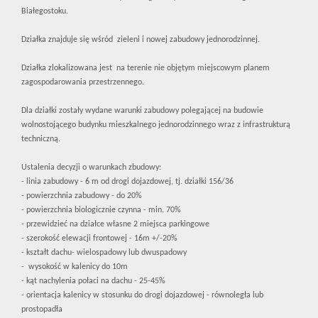
Białegostoku.
Działka znajduje się wśród zieleni i nowej zabudowy jednorodzinnej.
Działka zlokalizowana jest na terenie nie objętym miejscowym planem
zagospodarowania przestrzennego.
Dla działki zostały wydane warunki zabudowy polegającej na budowie
wolnostojącego budynku mieszkalnego jednorodzinnego wraz z infrastrukturą
techniczną.
Ustalenia decyzji o warunkach zbudowy:
- linia zabudowy - 6 m od drogi dojazdowej, tj. działki 156/36
- powierzchnia zabudowy - do 20%
- powierzchnia biologicznie czynna - min. 70%
- przewidzieć na działce własne 2 miejsca parkingowe
- szerokość elewacji frontowej - 16m +/-20%
- kształt dachu- wielospadowy lub dwuspadowy
- wysokość w kalenicy do 10m
- kąt nachylenia połaci na dachu - 25-45%
- orientacja kalenicy w stosunku do drogi dojazdowej - równoległa lub
prostopadła