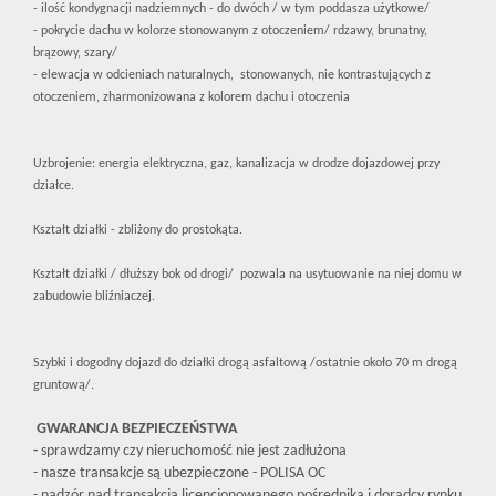
- ilość kondygnacji nadziemnych - do dwóch / w tym poddasza użytkowe/
- pokrycie dachu w kolorze stonowanym z otoczeniem/ rdzawy, brunatny,
brązowy, szary/
- elewacja w odcieniach naturalnych, stonowanych, nie kontrastujących z
otoczeniem, zharmonizowana z kolorem dachu i otoczenia
Uzbrojenie: energia elektryczna, gaz, kanalizacja w drodze dojazdowej przy
działce.
Kształt działki - zbliżony do prostokąta.
Kształt działki / dłuższy bok od drogi/ pozwala na usytuowanie na niej domu w
zabudowie bliźniaczej.
Szybki i dogodny dojazd do działki drogą asfaltową /ostatnie około 70 m drogą
gruntową/.
GWARANCJA BEZPIECZEŃSTWA
-
sprawdzamy czy nieruchomość nie jest zadłużona
- nasze transakcje są ubezpieczone - POLISA OC
- nadzór nad transakcją licencjonowanego pośrednika i doradcy rynku