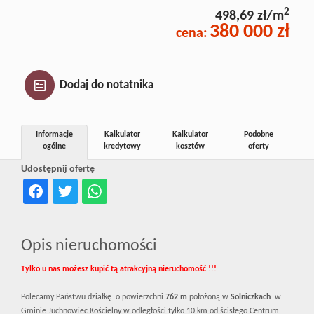
Inwestycj
2
498,69 zł/m
380 000 zł
cena:
Dewelope
Dodaj do notatnika
Informacje
Kalkulator
Kalkulator
Podobne
ogólne
kredytowy
kosztów
oferty
Udostępnij ofertę
Opis nieruchomości
Tylko u nas możesz kupić tą atrakcyjną nieruchomość !!!
Polecamy Państwu działkę o powierzchni
762 m
położoną w
Solniczkach
w
Gminie Juchnowiec Kościelny w odległości tylko 10 km od ścisłego Centrum