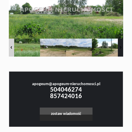
Doradztw
Rynek
pierwotn
Małgorzata Stefanowicz
Prawnik, Pośrednik w Obrocie Nieruchomościami -Licencja nr 4001, Doradca Rynku
Nieruchomości - Certyfikat nr 250
Zasady
apogeum@apogeum-nieruchomosci.pl
504046274
współpar
857424016
zostaw wiadomość
Kontakt