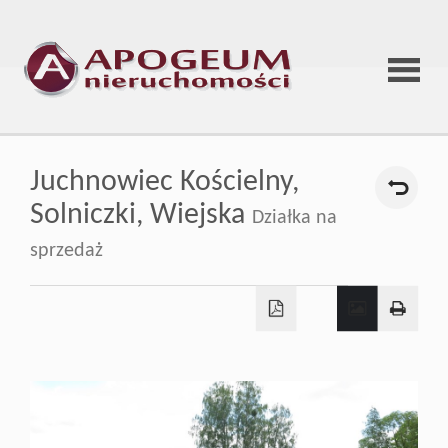
Strona
Juchnowiec Kościelny,
główna
Solniczki,
Wiejska
Działka na
sprzedaż
O
firmie
Oferta