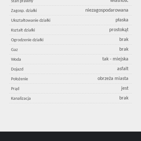
własność
Stan prawny
niezagospodarowana
Zagosp. działki
płaska
Ukształtowanie działki
prostokąt
Kształt działki
brak
Ogrodzenie działki
brak
Gaz
tak - miejska
Woda
asfalt
Dojazd
obrzeża miasta
Położenie
jest
Prąd
brak
Kanalizacja