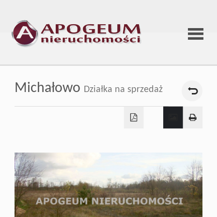
Strona
Michałowo
Działka na sprzedaż
główna
O
firmie
Oferta