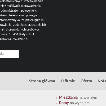
ń elektronicznych. Przetwarzanie
ównież możliwość wprowadzenia
administrator i polecenie ich
ystemu teleinformatycznego.
nformowany /a, że przysługuje mi
rawiania, żądania zaprzestania ich
inistratorem danych osobowych
cz, 15-404 Białystok ul.
504046274, 857424016
Strona główna
O firmie
Oferta
Nota
Mieszkania
na wynajem
Domy
na wynajem