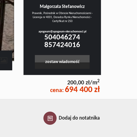
Małgorzata Stefanowicz
Prawnik, Pośrednik w Obrocie Nieruchomościami -
Licencja nr 4001, Doradca Rynku Nieruchomości -
Certyfikat nr 250
apogeum@apogeum-nieruchomosci.pl
504046274
857424016
zostaw wiadomość
2
200,00 zł/m
694 400 zł
cena:
Dodaj do notatnika