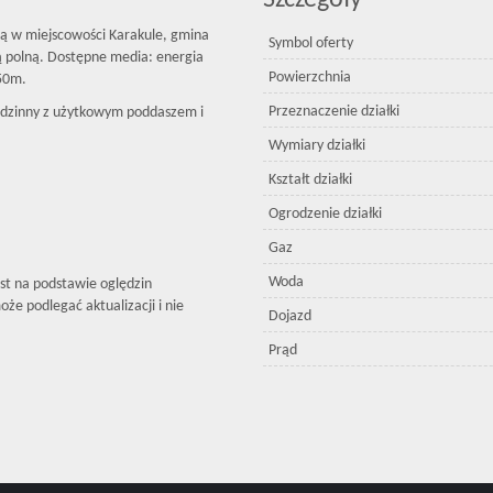
Szczegóły
ną w miejscowości Karakule, gmina
Symbol oferty
ą polną. Dostępne media: energia
Powierzchnia
150m.
Przeznaczenie działki
dzinny z użytkowym poddaszem i
Wymiary działki
Kształt działki
Ogrodzenie działki
Gaz
Woda
est na podstawie oględzin
że podlegać aktualizacji i nie
Dojazd
Prąd