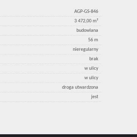
AGP-GS-846
3 472,00 m²
budowlana
56 m
nieregularny
brak
w ulicy
w ulicy
droga utwardzona
jest