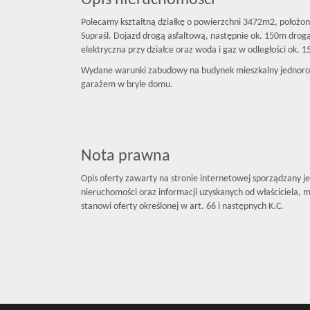
Opis nieruchomości
Polecamy kształtną działkę o powierzchni 3472m2, położo
Supraśl. Dojazd drogą asfaltową, następnie ok. 150m drog
elektryczna przy działce oraz woda i gaz w odległości ok. 
Wydane warunki zabudowy na budynek mieszkalny jednoro
garażem w bryle domu.
Nota prawna
Opis oferty zawarty na stronie internetowej sporządzany j
nieruchomości oraz informacji uzyskanych od właściciela, mo
stanowi oferty określonej w art. 66 i następnych K.C.