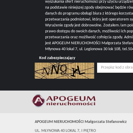
wyszukania ofert nieruchomości przy użyciu urządze
na podstawie niniejszej zgody obejmować będzie r
danych do programu obsługi biura z którego korzysta 
przetwarzania podmiotowi, który jest operatorem s
Wyrażenie zgody jest dobrowolne. Zostałem /am poi
prawo dostępu do swoich danych, możliwości ich pop
przetwarzania oraz możliwość cofnięcia zgody. Adm
jest APOGEUM NIERUCHOMOŚCI Małgorzata Stefanowi
Młynowa 40 lokal 7, ul. Legionowa 30 lok 108, tel.
Kod zabezpieczający
APOGEUM NIERUCHOMOŚCI Małgorzata Stefanowicz
UL. MŁYNOWA 40 LOKAL 7, I PIĘTRO