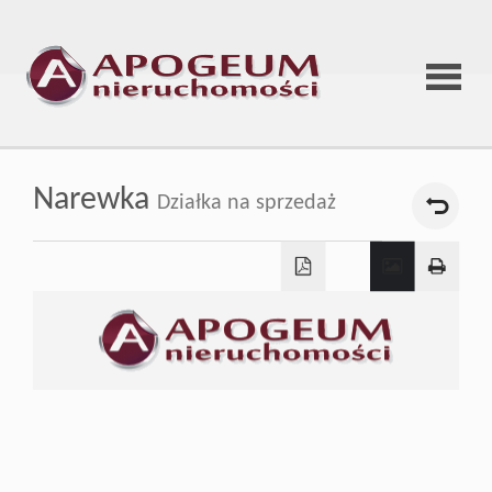
Strona
Narewka
Działka na sprzedaż
główna
O
firmie
Oferta