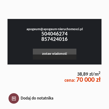
Małgorzata Stefanowicz
Doradztw
Prawnik, Pośrednik w Obrocie Nieruchomościami -Licencja nr 4001, Doradca Rynku
Nieruchomości - Certyfikat nr 250
Rynek
apogeum@apogeum-nieruchomosci.pl
504046274
857424016
pierwotn
zostaw wiadomość
Zasady
2
38,89 zł/m
współpar
70 000 zł
cena:
Kontakt
Dodaj do notatnika