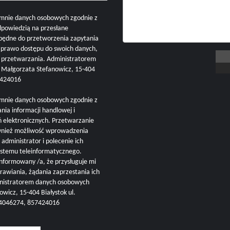
mnie danych osobowych zgodnie z
dpowiedzią na przesłane
zbędne do przetworzenia zapytania
i prawo dostępu do swoich danych,
h przetwarzania. Administratorem
ałgorzata Stefanowicz, 15-404
57424016
mnie danych osobowych zgodnie z
nia informacji handlowej i
ń elektronicznych. Przetwarzanie
ównież możliwość wprowadzenia
administrator i polecenie ich
ystemu teleinformatycznego.
nformowany /a, że przysługuje mi
rawiania, żądania zaprzestania ich
inistratorem danych osobowych
cz, 15-404 Białystok ul.
504046274, 857424016