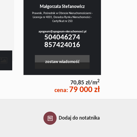
Małgorzata Stefanowicz
Prawnik, Pośrednik w Obrocie Nieruchomościami -
Licencja nr 4001, Doradca Rynku Nieruchomości -
Certyfikat nr 250
apogeum@apogeum-nieruchomosci.pl
504046274
857424016
zostaw wiadomość
2
70,85 zł/m
79 000 zł
cena:
Dodaj do notatnika