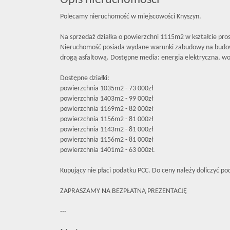
Opis nieruchomości
Polecamy nieruchomość w miejscowości Knyszyn.
Na sprzedaż działka o powierzchni 1115m2 w kształcie pr
Nieruchomość posiada wydane warunki zabudowy na budo
drogą asfaltową. Dostępne media: energia elektryczna, wo
Dostępne działki:
powierzchnia 1035m2 - 73 000zł
powierzchnia 1403m2 - 99 000zł
powierzchnia 1169m2 - 82 000zł
powierzchnia 1156m2 - 81 000zł
powierzchnia 1143m2 - 81 000zł
powierzchnia 1156m2 - 81 000zł
powierzchnia 1401m2 - 63 000zł.
Kupujący nie płaci podatku PCC. Do ceny należy doliczyć po
ZAPRASZAMY NA BEZPŁATNĄ PREZENTACJĘ
---