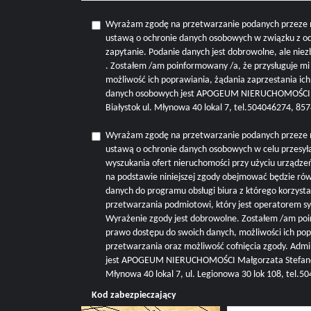
Wyrażam zgodę na przetwarzanie podanych przeze 
ustawą o ochronie danych osobowych w związku z o
zapytanie. Podanie danych jest dobrowolne, ale nie
. Zostałem /am poinformowany /a, że przysługuje m
możliwość ich poprawiania, żądania zaprzestania ic
danych osobowych jest APOGEUM NIERUCHOMOŚCI M
Białystok ul. Młynowa 40 lokal 7, tel.504046274, 8
Wyrażam zgodę na przetwarzanie podanych przeze 
ustawą o ochronie danych osobowych w celu przesyła
wyszukania ofert nieruchomości przy użyciu urządze
na podstawie niniejszej zgody obejmować będzie r
danych do programu obsługi biura z którego korzysta 
przetwarzania podmiotowi, który jest operatorem s
Wyrażenie zgody jest dobrowolne. Zostałem /am poi
prawo dostępu do swoich danych, możliwości ich pop
przetwarzania oraz możliwość cofnięcia zgody. Adm
jest APOGEUM NIERUCHOMOŚCI Małgorzata Stefanowi
Młynowa 40 lokal 7, ul. Legionowa 30 lok 108, tel.
Kod zabezpieczający