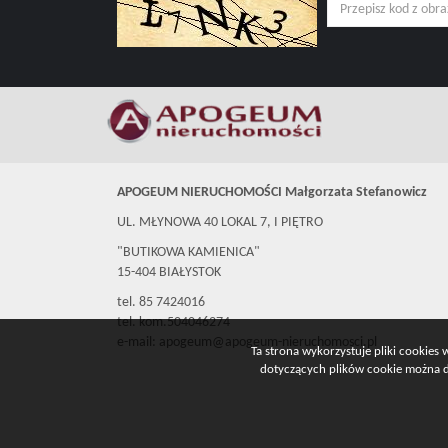
APOGEUM NIERUCHOMOŚCI Małgorzata Stefanowicz
UL. MŁYNOWA 40 LOKAL 7, I PIĘTRO
"BUTIKOWA KAMIENICA"
15-404 BIAŁYSTOK
tel. 85 7424016
tel. kom.504046274
e-mail: apogeum@apogeum-nieruchomosci.pl
Ta strona wykorzystuje pliki cookies
dotyczących plików cookie można do