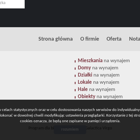
Strona główna
O firmie
Oferta
Nota
Mieszkania
na wynajem
Domy
na wynajem
Działki
na wynajem
Lokale
na wynajem
Hale
na wynajem
Obiekty
na wynajem
 w celach statystycznych oraz w celu dostosowania naszych serwisów do indywidualn
konać w dowolnej chwili modyfikując ustawienia przeglądarki. Korzystanie z tej st
cookies oznacza, że będą one zapisane w pamięci urządzenia.
Program dla biur nieruchomości
Galactica Virgo
rozumiem