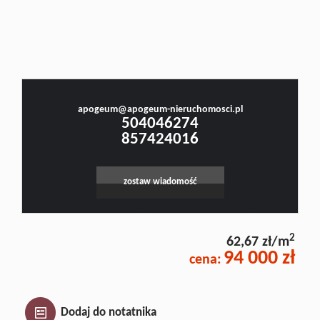
Doradztw
Małgorzata Stefanowicz
Prawnik, Pośrednik w Obrocie Nieruchomościami -Licencja nr 4001, Doradca Rynku
Nieruchomości - Certyfikat nr 250
Rynek
apogeum@apogeum-nieruchomosci.pl
504046274
pierwotn
857424016
Zasady
zostaw wiadomość
współpar
2
62,67 zł/m
94 000 zł
cena:
Kontakt
Dodaj do notatnika