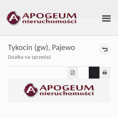
Strona
Tykocin (gw),
Pajewo
główna
Działka na sprzedaż
O
firmie
Oferta