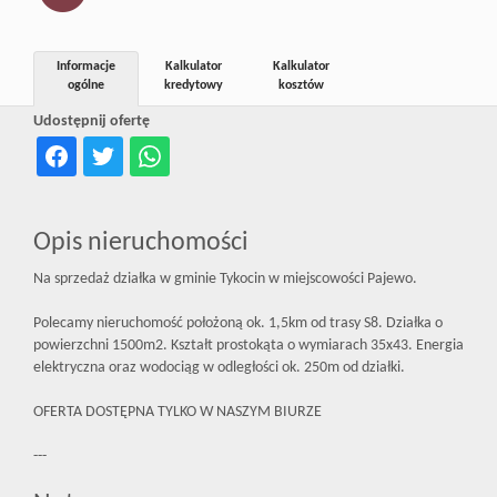
Inwestycj
Informacje
Kalkulator
Kalkulator
ogólne
kredytowy
kosztów
Dewelope
Udostępnij ofertę
Opis nieruchomości
Na sprzedaż działka w gminie Tykocin w miejscowości Pajewo.
Polecamy nieruchomość położoną ok. 1,5km od trasy S8. Działka o
powierzchni 1500m2. Kształt prostokąta o wymiarach 35x43. Energia
elektryczna oraz wodociąg w odległości ok. 250m od działki.
OFERTA DOSTĘPNA TYLKO W NASZYM BIURZE
---