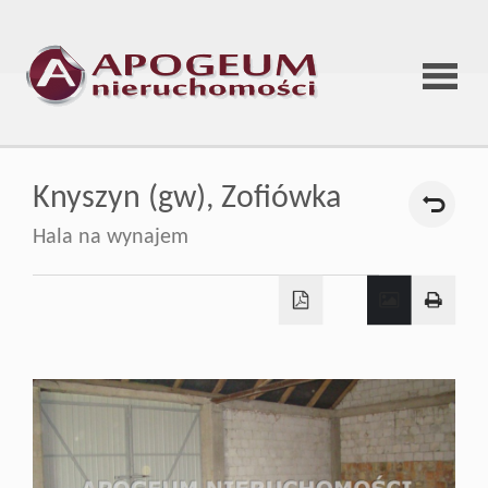
Strona
Knyszyn (gw),
Zofiówka
główna
Hala na wynajem
O
firmie
Oferta