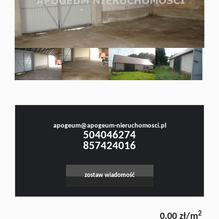
Doradztw
Rynek
Małgorzata Stefanowicz
pierwotn
Prawnik, Pośrednik w Obrocie Nieruchomościami -Licencja nr 4001, Doradca Rynku
Nieruchomości - Certyfikat nr 250
Zasady
apogeum@apogeum-nieruchomosci.pl
504046274
857424016
współpar
zostaw wiadomość
Kontakt
2
0,00 zł/m