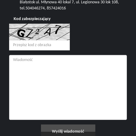
Białystok ul. Młynowa 40 lokal 7, ul. Legionowa 30 lok 108,
tel.504046274, 857424016
Kod zabezpieczający