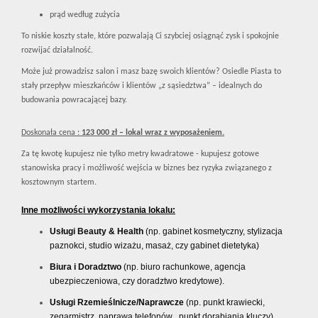
prąd według zużycia
To niskie koszty stałe, które pozwalają Ci szybciej osiągnąć zysk i spokojnie
rozwijać działalność.
Może już prowadzisz salon i masz bazę swoich klientów? Osiedle Piasta to
stały przepływ mieszkańców i klientów „z sąsiedztwa” – idealnych do
budowania powracającej bazy.
Doskonała cena :
123 000 zł – lokal wraz z wyposażeniem.
Za tę kwotę kupujesz nie tylko metry kwadratowe - kupujesz gotowe
stanowiska pracy i możliwość wejścia w biznes bez ryzyka związanego z
kosztownym startem.
Inne możliwości wykorzystania lokalu:
Usługi Beauty & Health
(np. g
abinet kosmetyczny, stylizacja
paznokci, studio wizażu, masaż, czy gabinet dietetyka)
Biura i Doradztwo
(np. b
iuro rachunkowe, a
gencja
ubezpieczeniowa, czy doradztwo kredytowe).
Usługi Rzemieślnicze/Naprawcze
(np. p
unkt krawiecki,
zegarmistrz, naprawa telefonów , punkt dorabiania kluczy)