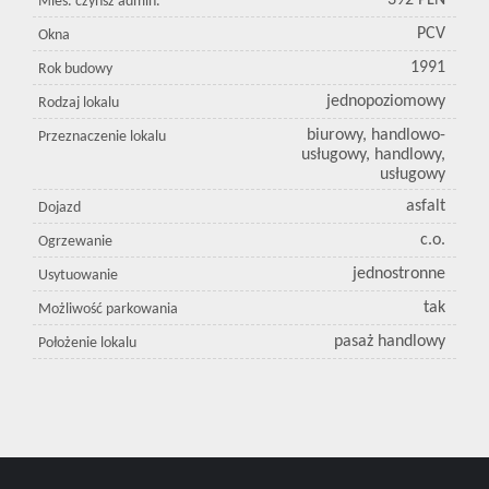
392 PLN
Mies. czynsz admin.
PCV
Okna
1991
Rok budowy
jednopoziomowy
Rodzaj lokalu
biurowy, handlowo-
Przeznaczenie lokalu
usługowy, handlowy,
usługowy
asfalt
Dojazd
c.o.
Ogrzewanie
jednostronne
Usytuowanie
tak
Możliwość parkowania
pasaż handlowy
Położenie lokalu