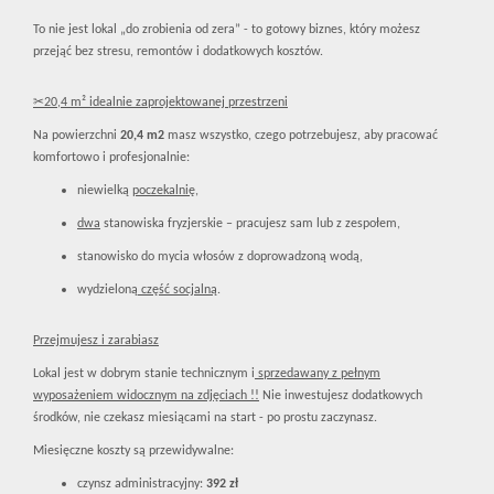
To nie jest lokal „do zrobienia od zera” - to gotowy biznes, który możesz
przejąć bez stresu, remontów i dodatkowych kosztów.
✂20,4 m² idealnie zaprojektowanej przestrzeni
Na powierzchni
20,4 m2
masz wszystko, czego potrzebujesz, aby pracować
komfortowo i profesjonalnie:
niewielką
poczekalnię
,
dwa
stanowiska fryzjerskie – pracujesz sam lub z zespołem,
stanowisko do mycia włosów z doprowadzoną wodą,
wydzieloną
część socjalną
.
Przejmujesz i zarabiasz
Lokal jest w dobrym stanie technicznym i
sprzedawany z pełnym
wyposażeniem widocznym na zdjęciach !!
Nie inwestujesz dodatkowych
środków, nie czekasz miesiącami na start - po prostu zaczynasz.
Miesięczne koszty są przewidywalne:
czynsz administracyjny:
392 zł