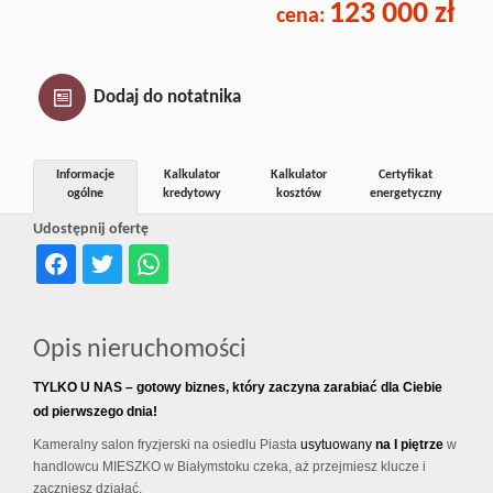
123 000 zł
cena:
Inwestycj
Dewelope
Dodaj do notatnika
Informacje
Kalkulator
Kalkulator
Certyfikat
ogólne
kredytowy
kosztów
energetyczny
Udostępnij ofertę
Opis nieruchomości
TYLKO U NAS – gotowy biznes, który zaczyna zarabiać dla Ciebie
od pierwszego dnia!
Kameralny salon fryzjerski na osiedlu Piasta
usytuowany
na I piętrze
w
handlowcu MIESZKO w Białymstoku czeka, aż przejmiesz klucze i
zaczniesz działać.