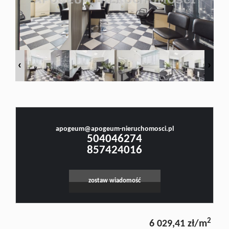
Doradztw
Rynek
Małgorzata Stefanowicz
pierwotn
Prawnik, Pośrednik w Obrocie Nieruchomościami -Licencja nr 4001, Doradca Rynku
Nieruchomości - Certyfikat nr 250
Zasady
apogeum@apogeum-nieruchomosci.pl
Leaflet
|
©
OpenStreetMap
contributors
504046274
857424016
współpar
zostaw wiadomość
Kontakt
2
6 029,41 zł/m