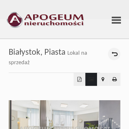
Strona
Białystok,
Piasta
Lokal na
główna
sprzedaż
O
+
firmie
−
Oferta