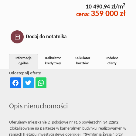
Inwestycj
2
10 490,94 zł/m
359 000 zł
cena:
Dewelope
Dodaj do notatnika
Informacje
Kalkulator
Kalkulator
Podobne
ogólne
kredytowy
kosztów
oferty
Udostępnij ofertę
Opis nieruchomości
Oferujemy mieszkanie 2- pokojowe nr
F1
o powierzchni
34,22m2
zlokalizowane na
parterze
w kameralnym budynku realizowanym w
ramach II etapu inwestycji deweloperskiej "
Symfonia Życia "
przy