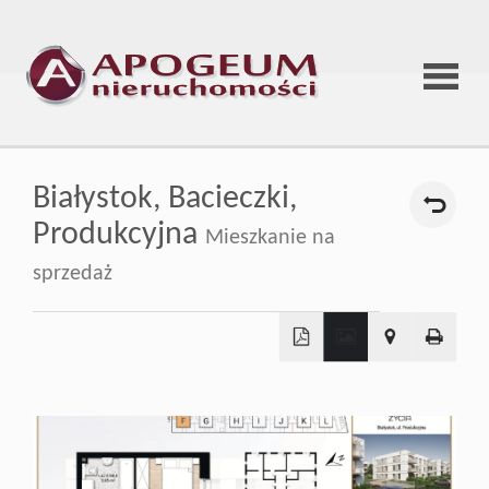
Strona
Białystok,
Bacieczki,
główna
Produkcyjna
Mieszkanie na
sprzedaż
O
firmie
+
−
Oferta