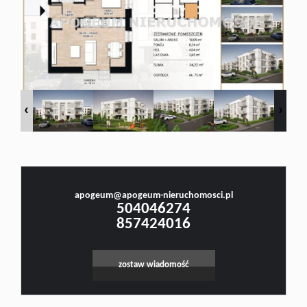
Doradztw
Rynek
pierwotn
Małgorzata Stefanowicz
Prawnik, Pośrednik w Obrocie Nieruchomościami -Licencja nr 4001, Doradca Rynku
Nieruchomości - Certyfikat nr 250
Zasady
apogeum@apogeum-nieruchomosci.pl
Leaflet
|
©
OpenStreetMap
contributors
504046274
współpar
857424016
zostaw wiadomość
Kontakt