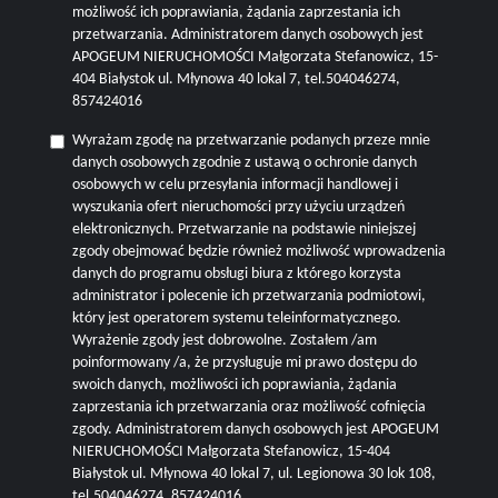
możliwość ich poprawiania, żądania zaprzestania ich
przetwarzania. Administratorem danych osobowych jest
APOGEUM NIERUCHOMOŚCI Małgorzata Stefanowicz, 15-
404 Białystok ul. Młynowa 40 lokal 7, tel.504046274,
857424016
Wyrażam zgodę na przetwarzanie podanych przeze mnie
danych osobowych zgodnie z ustawą o ochronie danych
osobowych w celu przesyłania informacji handlowej i
wyszukania ofert nieruchomości przy użyciu urządzeń
elektronicznych. Przetwarzanie na podstawie niniejszej
zgody obejmować będzie również możliwość wprowadzenia
danych do programu obsługi biura z którego korzysta
administrator i polecenie ich przetwarzania podmiotowi,
który jest operatorem systemu teleinformatycznego.
Wyrażenie zgody jest dobrowolne. Zostałem /am
poinformowany /a, że przysługuje mi prawo dostępu do
swoich danych, możliwości ich poprawiania, żądania
zaprzestania ich przetwarzania oraz możliwość cofnięcia
zgody. Administratorem danych osobowych jest APOGEUM
NIERUCHOMOŚCI Małgorzata Stefanowicz, 15-404
Białystok ul. Młynowa 40 lokal 7, ul. Legionowa 30 lok 108,
tel.504046274, 857424016