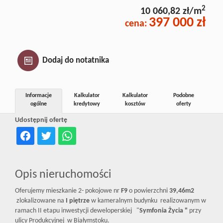
Inwestycj
2
10 060,82 zł/m
397 000 zł
cena:
Dewelope
Dodaj do notatnika
Informacje
Kalkulator
Kalkulator
Podobne
ogólne
kredytowy
kosztów
oferty
Udostępnij ofertę
Opis nieruchomości
Oferujemy mieszkanie 2- pokojowe nr
F9
o powierzchni
39,46m2
zlokalizowane na
I piętrze
w kameralnym budynku realizowanym w
ramach II etapu inwestycji deweloperskiej "
Symfonia Życia "
przy
ulicy Produkcyjnej w Białymstoku.