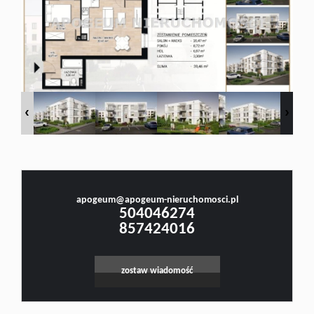
Doradztw
Rynek
pierwotn
Małgorzata Stefanowicz
Prawnik, Pośrednik w Obrocie Nieruchomościami -Licencja nr 4001, Doradca Rynku
Nieruchomości - Certyfikat nr 250
Zasady
apogeum@apogeum-nieruchomosci.pl
Leaflet
|
©
OpenStreetMap
contributors
504046274
współpar
857424016
zostaw wiadomość
Kontakt