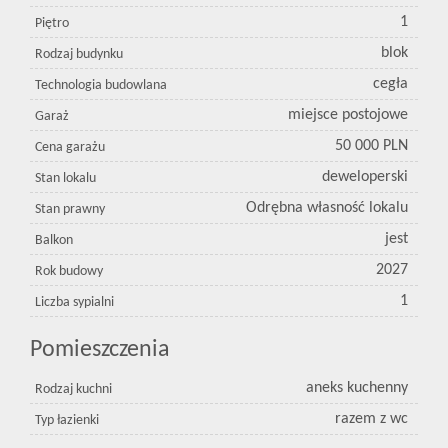
1
Piętro
blok
Rodzaj budynku
cegła
Technologia budowlana
miejsce postojowe
Garaż
50 000 PLN
Cena garażu
deweloperski
Stan lokalu
Odrębna własność lokalu
Stan prawny
jest
Balkon
2027
Rok budowy
1
Liczba sypialni
Pomieszczenia
aneks kuchenny
Rodzaj kuchni
razem z wc
Typ łazienki