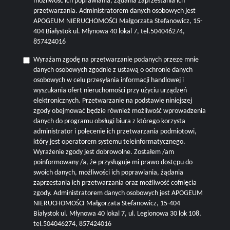
możliwość ich poprawiania, żądania zaprzestania ich
przetwarzania. Administratorem danych osobowych jest
APOGEUM NIERUCHOMOŚCI Małgorzata Stefanowicz, 15-
404 Białystok ul. Młynowa 40 lokal 7, tel.504046274,
857424016
Wyrażam zgodę na przetwarzanie podanych przeze mnie
danych osobowych zgodnie z ustawą o ochronie danych
osobowych w celu przesyłania informacji handlowej i
wyszukania ofert nieruchomości przy użyciu urządzeń
elektronicznych. Przetwarzanie na podstawie niniejszej
zgody obejmować będzie również możliwość wprowadzenia
danych do programu obsługi biura z którego korzysta
administrator i polecenie ich przetwarzania podmiotowi,
który jest operatorem systemu teleinformatycznego.
Wyrażenie zgody jest dobrowolne. Zostałem /am
poinformowany /a, że przysługuje mi prawo dostępu do
swoich danych, możliwości ich poprawiania, żądania
zaprzestania ich przetwarzania oraz możliwość cofnięcia
zgody. Administratorem danych osobowych jest APOGEUM
NIERUCHOMOŚCI Małgorzata Stefanowicz, 15-404
Białystok ul. Młynowa 40 lokal 7, ul. Legionowa 30 lok 108,
tel.504046274, 857424016