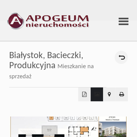
Strona
Białystok,
Bacieczki,
główna
Produkcyjna
Mieszkanie na
sprzedaż
O
firmie
+
−
Oferta