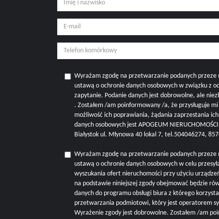
Wyrażam zgodę na przetwarzanie podanych przeze 
ustawą o ochronie danych osobowych w związku z o
zapytanie. Podanie danych jest dobrowolne, ale nie
. Zostałem /am poinformowany /a, że przysługuje m
możliwość ich poprawiania, żądania zaprzestania ic
danych osobowych jest APOGEUM NIERUCHOMOŚCI M
Białystok ul. Młynowa 40 lokal 7, tel.504046274, 8
Wyrażam zgodę na przetwarzanie podanych przeze 
ustawą o ochronie danych osobowych w celu przesyła
wyszukania ofert nieruchomości przy użyciu urządze
na podstawie niniejszej zgody obejmować będzie r
danych do programu obsługi biura z którego korzysta 
przetwarzania podmiotowi, który jest operatorem s
Wyrażenie zgody jest dobrowolne. Zostałem /am poi