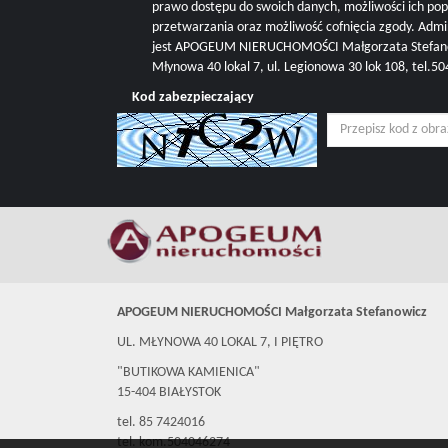
prawo dostępu do swoich danych, możliwości ich pop
przetwarzania oraz możliwość cofnięcia zgody. Adm
jest APOGEUM NIERUCHOMOŚCI Małgorzata Stefanowi
Młynowa 40 lokal 7, ul. Legionowa 30 lok 108, tel.
Kod zabezpieczający
APOGEUM NIERUCHOMOŚCI Małgorzata Stefanowicz
UL. MŁYNOWA 40 LOKAL 7, I PIĘTRO
"BUTIKOWA KAMIENICA"
15-404 BIAŁYSTOK
tel. 85 7424016
tel. kom.504046274