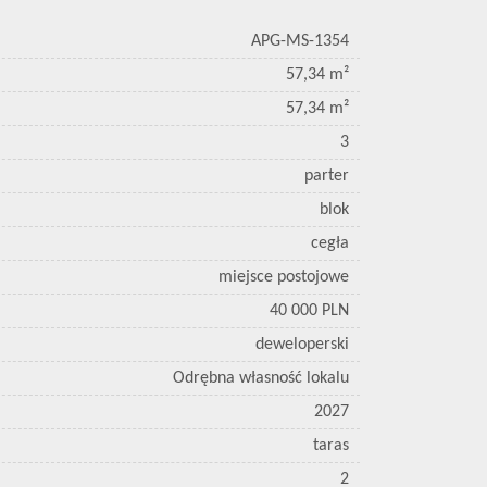
APG-MS-1354
57,34 m²
57,34 m²
3
parter
blok
cegła
miejsce postojowe
40 000 PLN
deweloperski
Odrębna własność lokalu
2027
taras
2