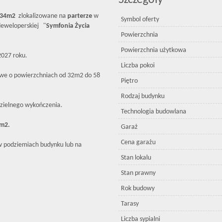
Szczegóły
,34
m2
zlokalizowane na
parterze
w
Symbol oferty
eweloperskiej "
Symfonia Życia
Powierzchnia
Powierzchnia użytkowa
2027 roku.
Liczba pokoi
we o powierzchniach od 32m2 do 58
Piętro
Rodzaj budynku
ielnego wykończenia.
Technologia budowlana
5m2.
Garaż
Cena garażu
 podziemiach budynku lub na
Stan lokalu
Stan prawny
Rok budowy
Tarasy
Liczba sypialni