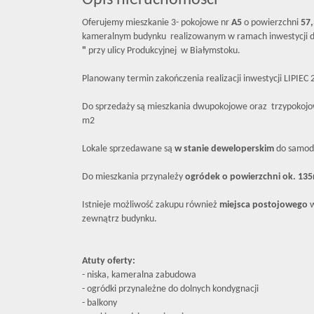
Opis nieruchomości
Oferujemy mieszkanie 3- pokojowe nr
A5
o powierzchni
57
kameralnym budynku realizowanym w ramach inwestycji d
"
przy ulicy Produkcyjnej w Białymstoku.
Planowany termin zakończenia realizacji inwestycji LIPIEC 
Do sprzedaży są mieszkania dwupokojowe oraz trzypokojo
m2
Lokale sprzedawane są
w stanie deweloperskim
do samodz
Do mieszkania przynależy
ogródek o powierzchni ok. 13
Istnieje możliwość zakupu również
miejsca postojowego
w
zewnątrz budynku.
Atuty oferty:
- niska, kameralna zabudowa
- ogródki przynależne do dolnych kondygnacji
- balkony