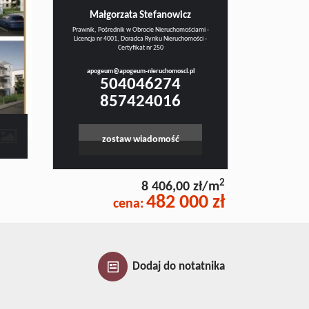
Małgorzata Stefanowicz
Prawnik, Pośrednik w Obrocie Nieruchomościami -
Licencja nr 4001, Doradca Rynku Nieruchomości -
Certyfikat nr 250
apogeum@apogeum-nieruchomosci.pl
504046274
857424016
contributors
zostaw wiadomość
2
8 406,00 zł/m
482 000 zł
cena:
Dodaj do notatnika