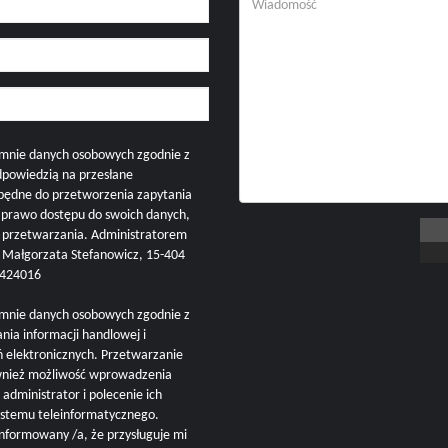
mnie danych osobowych zgodnie z
dpowiedzią na przesłane
zbędne do przetworzenia zapytania
i prawo dostępu do swoich danych,
h przetwarzania. Administratorem
ałgorzata Stefanowicz, 15-404
57424016
mnie danych osobowych zgodnie z
nia informacji handlowej i
ń elektronicznych. Przetwarzanie
ównież możliwość wprowadzenia
administrator i polecenie ich
ystemu teleinformatycznego.
nformowany /a, że przysługuje mi