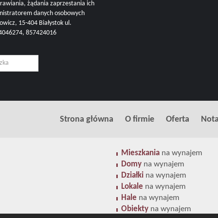
rawiania, żądania zaprzestania ich
inistratorem danych osobowych
cz, 15-404 Białystok ul.
504046274, 857424016
Strona główna
O firmie
Oferta
Nota
Mieszkania
na wynajem
Domy
na wynajem
Działki
na wynajem
Lokale
na wynajem
Hale
na wynajem
Obiekty
na wynajem