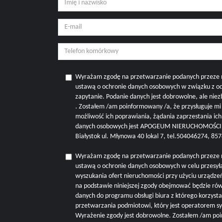
Wyrażam zgodę na przetwarzanie podanych przeze 
ustawą o ochronie danych osobowych w związku z o
zapytanie. Podanie danych jest dobrowolne, ale nie
. Zostałem /am poinformowany /a, że przysługuje m
możliwość ich poprawiania, żądania zaprzestania ic
danych osobowych jest APOGEUM NIERUCHOMOŚCI M
Białystok ul. Młynowa 40 lokal 7, tel.504046274, 8
Wyrażam zgodę na przetwarzanie podanych przeze 
ustawą o ochronie danych osobowych w celu przesyła
wyszukania ofert nieruchomości przy użyciu urządze
na podstawie niniejszej zgody obejmować będzie r
danych do programu obsługi biura z którego korzysta 
przetwarzania podmiotowi, który jest operatorem s
Wyrażenie zgody jest dobrowolne. Zostałem /am poi