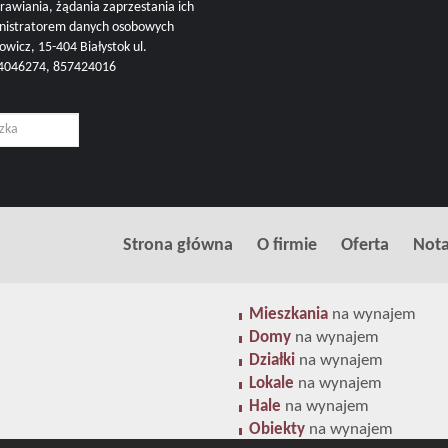
rawiania, żądania zaprzestania ich
inistratorem danych osobowych
cz, 15-404 Białystok ul.
504046274, 857424016
Strona główna
O firmie
Oferta
Nota
Mieszkania
na wynajem
Domy
na wynajem
Działki
na wynajem
Lokale
na wynajem
Hale
na wynajem
Obiekty
na wynajem