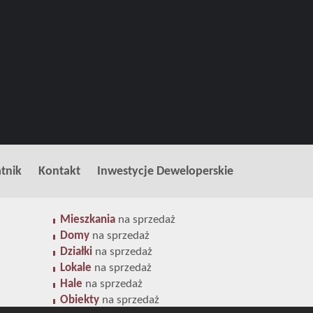
tnik
Kontakt
Inwestycje Deweloperskie
Mieszkania
na sprzedaż
Domy
na sprzedaż
Działki
na sprzedaż
Lokale
na sprzedaż
Hale
na sprzedaż
Obiekty
na sprzedaż