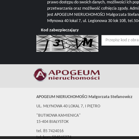
prawo dostępu do swoich danych, możliwości ich pop
przetwarzania oraz możliwość cofnięcia zgody. Adm
jest APOGEUM NIERUCHOMOŚCI Małgorzata Stefanowi
Młynowa 40 lokal 7, ul. Legionowa 30 lok 108, tel.
Kod zabezpieczający
APOGEUM NIERUCHOMOŚCI Małgorzata Stefanowicz
UL. MŁYNOWA 40 LOKAL 7, I PIĘTRO
"BUTIKOWA KAMIENICA"
15-404 BIAŁYSTOK
tel. 85 7424016
tel. kom.504046274