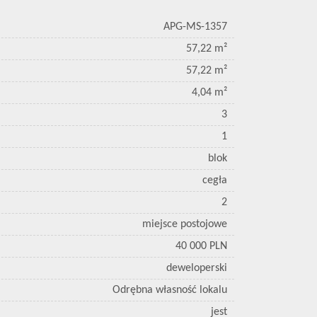
APG-MS-1357
57,22 m²
57,22 m²
4,04 m²
3
1
blok
cegła
2
miejsce postojowe
40 000 PLN
deweloperski
Odrębna własność lokalu
jest