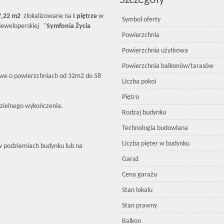
Szczegóły
7,22
m2
zlokalizowane na
I piętrze
w
Symbol oferty
eweloperskiej "
Symfonia Życia
Powierzchnia
Powierzchnia użytkowa
Powierzchnia balkonów/tarasów
we o powierzchniach od 32m2 do 58
Liczba pokoi
Piętro
ielnego wykończenia.
Rodzaj budynku
Technologia budowlana
Liczba pięter w budynku
 podziemiach budynku lub na
Garaż
Cena garażu
Stan lokalu
Stan prawny
Balkon