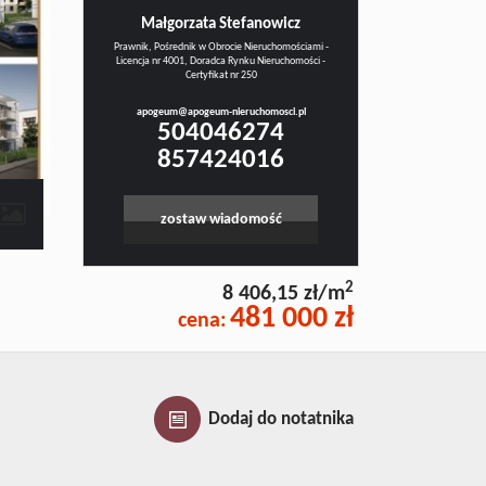
Małgorzata Stefanowicz
Prawnik, Pośrednik w Obrocie Nieruchomościami -
Licencja nr 4001, Doradca Rynku Nieruchomości -
Certyfikat nr 250
apogeum@apogeum-nieruchomosci.pl
504046274
857424016
contributors
zostaw wiadomość
2
8 406,15 zł/m
481 000 zł
cena:
Dodaj do notatnika