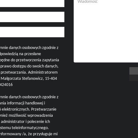
mnie danych osobowych zgodnie z
dpowiedzią na przesłane
zbędne do przetworzenia zapytania
i prawo dostępu do swoich danych,
h przetwarzania. Administratorem
ałgorzata Stefanowicz, 15-404
57424016
mnie danych osobowych zgodnie z
nia informacji handlowej i
ń elektronicznych. Przetwarzanie
ównież możliwość wprowadzenia
administrator i polecenie ich
ystemu teleinformatycznego.
nformowany /a, że przysługuje mi