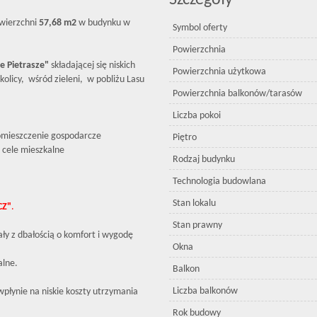
Szczegóły
wierzchni
57,68 m2
w budynku w
Symbol oferty
Powierzchnia
e Pietrasze"
składającej się niskich
Powierzchnia użytkowa
licy, wśród zieleni, w pobliżu Lasu
Powierzchnia balkonów/tarasów
Liczba pokoi
 pomieszczenie gospodarcze
Piętro
 cele mieszkalne
Rodzaj budynku
Technologia budowlana
Stan lokalu
CZ"
.
Stan prawny
ły z dbałością o komfort i wygodę
Okna
alne.
Balkon
Liczba balkonów
płynie na niskie koszty utrzymania
Rok budowy