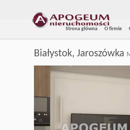
Strona główna
O firmie
Białystok,
Jaroszówka
M
+
−