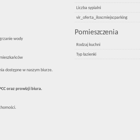
Liczba sypialni
vir_oferta_iloscmiejscparking
Pomieszczenia
dgrzanie wody
Rodzaj kuchni
Typ łazienki
h mieszkańców
enia dostępne w naszym biurze.
C oraz prowizji biura.
chomości.