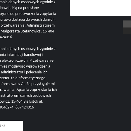
mnie danych osobowych zgodnie z
dpowiedzią na przesłane
zbędne do przetworzenia zapytania
i prawo dostępu do swoich danych,
h przetwarzania. Administratorem
ałgorzata Stefanowicz, 15-404
57424016
mnie danych osobowych zgodnie z
nia informacji handlowej i
ń elektronicznych. Przetwarzanie
ównież możliwość wprowadzenia
administrator i polecenie ich
ystemu teleinformatycznego.
nformowany /a, że przysługuje mi
rawiania, żądania zaprzestania ich
inistratorem danych osobowych
cz, 15-404 Białystok ul.
504046274, 857424016