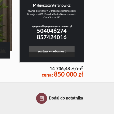
Małgorzata Stefanowicz
Prawnik, Pośrednik w Obrocie Nieruchomościami -
Licencja nr 4001, Doradca Rynku Nieruchomości -
Certyfikat nr 250
apogeum@apogeum-nieruchomosci.pl
504046274
857424016
contributors
zostaw wiadomość
2
14 736,48 zł/m
850 000 zł
cena:
Dodaj do notatnika