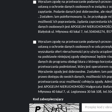
Wyrażam zgodę na przetwarzanie podanych przeze 
ustawą o ochronie danych osobowych w związku z o
zapytanie. Podanie danych jest dobrowolne, ale nie
. Zostałem /am poinformowany /a, że przysługuje m
możliwość ich poprawiania, żądania zaprzestania ic
danych osobowych jest APOGEUM NIERUCHOMOŚCI M
Białystok ul. Młynowa 40 lokal 7, tel.504046274, 8
Wyrażam zgodę na przetwarzanie podanych przeze 
ustawą o ochronie danych osobowych w celu przesyła
wyszukania ofert nieruchomości przy użyciu urządze
na podstawie niniejszej zgody obejmować będzie r
danych do programu obsługi biura z którego korzysta 
przetwarzania podmiotowi, który jest operatorem s
Wyrażenie zgody jest dobrowolne. Zostałem /am poi
prawo dostępu do swoich danych, możliwości ich pop
przetwarzania oraz możliwość cofnięcia zgody. Adm
jest APOGEUM NIERUCHOMOŚCI Małgorzata Stefanowi
Młynowa 40 lokal 7, ul. Legionowa 30 lok 108, tel.
Kod zabezpieczający