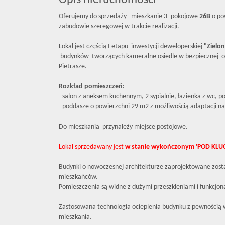
Opis nieruchomości
Oferujemy do sprzedaży mieszkanie 3- pokojowe
26
B
o po
zabudowie szeregowej w trakcie realizacji.
Lokal jest częścią I etapu inwestycji deweloperskiej
"Zielon
budynków tworzących kameralne osiedle w bezpiecznej oko
Pietrasze.
Rozkład pomieszczeń:
- salon z aneksem kuchennym, 2 sypialnie, łazienka z wc,
- poddasze o powierzchni 29 m2 z możliwością adaptacji na
Do mieszkania przynależy miejsce postojowe.
Lokal sprzedawany jest
w stanie wykończonym 'POD KLU
Budynki o nowoczesnej architekturze zaprojektowane zosta
mieszkańców.
Pomieszczenia są widne z dużymi przeszkleniami i funkcjon
Zastosowana technologia ocieplenia budynku z pewnością w
mieszkania.