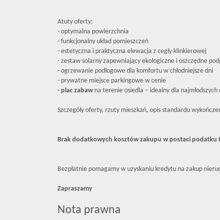
Atuty oferty:
- optymalna powierzchnia
- funkcjonalny układ pomieszczeń
- estetyczna i praktyczna elewacja z cegły klinkierowej
- zestaw solarny zapewniający ekologiczne i oszczędne po
- ogrzewanie podłogowe dla komfortu w chłodniejsze dni
- prywatne miejsce parkingowe w cenie
- plac zabaw
na terenie osiedla – idealny dla najmłodszyc
Szczegóły oferty, rzuty mieszkań, opis standardu wykończ
Brak dodatkowych kosztów zakupu w postaci podatku PC
Bezpłatnie pomagamy w uzyskaniu kredytu na zakup nieru
Zapraszamy
Nota prawna