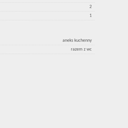
2
1
aneks kuchenny
razem z wc