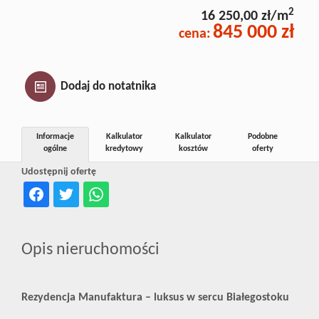
Inwestycj
2
16 250,00 zł/m
845 000 zł
cena:
Dewelope
Dodaj do notatnika
Informacje
Kalkulator
Kalkulator
Podobne
ogólne
kredytowy
kosztów
oferty
Udostępnij ofertę
Opis nieruchomości
Rezydencja Manufaktura – luksus w sercu Białegostoku