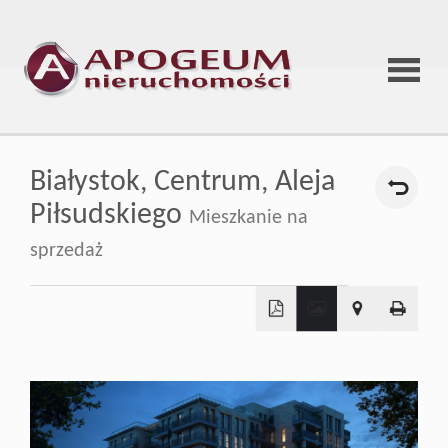
Strona
Białystok,
Centrum,
Aleja
główna
Piłsudskiego
Mieszkanie na
sprzedaż
O
firmie
+
−
Oferta