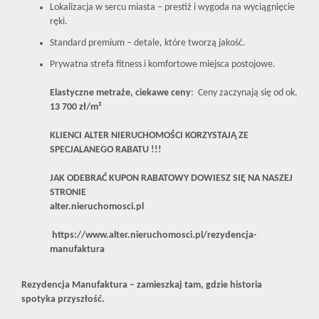
Lokalizacja w sercu miasta – prestiż i wygoda na wyciągnięcie
ręki.
Standard premium – detale, które tworzą jakość.
Prywatna strefa fitness i komfortowe miejsca postojowe.
Elastyczne metraże, ciekawe ceny
: Ceny zaczynają się od ok.
13 700 zł/m²
KLIENCI ALTER NIERUCHOMOŚCI KORZYSTAJĄ ZE
SPECJALANEGO RABATU !!!
JAK ODEBRAĆ KUPON RABATOWY DOWIESZ SIĘ NA NASZEJ
STRONIE
alter.nieruchomosci.pl
https://www.alter.nieruchomosci.pl/rezydencja-
manufaktura
Rezydencja Manufaktura – zamieszkaj tam, gdzie historia
spotyka przyszłość.