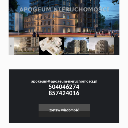
Doradztw
Rynek
pierwotn
Małgorzata Stefanowicz
Prawnik, Pośrednik w Obrocie Nieruchomościami -Licencja nr 4001, Doradca Rynku
Nieruchomości - Certyfikat nr 250
Zasady
apogeum@apogeum-nieruchomosci.pl
Leaflet
|
©
OpenStreetMap
contributors
504046274
współpar
857424016
zostaw wiadomość
Kontakt