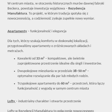
W centrum miasta, w otoczeniu historycznych murów dawnej fabryki
Beckera, powstaje inwestycja wyjątkowa –
Rezydencja
Manufaktura
. To projekt, w którym tradycja spotyka się z
nowoczesnością, a codzienność zyskuje zupełnie nowy wymiar.
Apartamenty
– funkcjonalność i elegancja
Dla tych, którzy szukają komfortu w doskonałej lokalizacji,
przygotowaliśmy apartamenty o zróżnicowanych układach i
metrażach.
Kawalerki od
33 m²
– kompaktowe, ale świetnie
zaprojektowane przestrzenie idealne dla singli i inwestorów.
Dwupokojowe mieszkania w przedziale
38–50 m²
–
optymalne rozwiązanie dla par lub młodych rodzin.
Trzypokojowe apartamenty do
60 m²
– przestrzeń, która łączy
funkcjonalność z wygodą w samym centrum miasta
Lofty
– industrialny charakter i otwarte przestrzenie
Lofty w Rezydencji Manufaktura to połączenie nowoczesnego