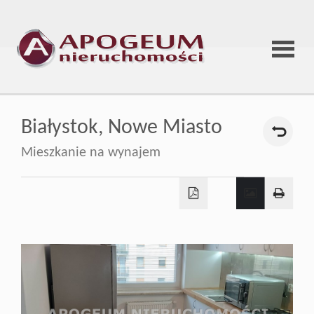
Strona
Białystok,
Nowe Miasto
główna
Mieszkanie na wynajem
O
firmie
Oferta