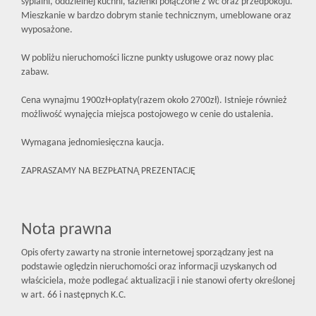
sypialni, oddzielnej kuchni, łazienki połączone z wc oraz przedpokoju.
Mieszkanie w bardzo dobrym stanie technicznym, umeblowane oraz
wyposażone.
W pobliżu nieruchomości liczne punkty usługowe oraz nowy plac
zabaw.
Cena wynajmu 1900zł+opłaty(razem około 2700zł). Istnieje również
możliwość wynajęcia miejsca postojowego w cenie do ustalenia.
Wymagana jednomiesięczna kaucja.
ZAPRASZAMY NA BEZPŁATNĄ PREZENTACJĘ
Nota prawna
Opis oferty zawarty na stronie internetowej sporządzany jest na
podstawie oględzin nieruchomości oraz informacji uzyskanych od
właściciela, może podlegać aktualizacji i nie stanowi oferty określonej
w art. 66 i następnych K.C.