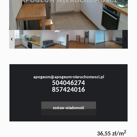
Doradztw
Rynek
Małgorzata Stefanowicz
pierwotn
Prawnik, Pośrednik w Obrocie Nieruchomościami -Licencja nr 4001, Doradca Rynku
Nieruchomości - Certyfikat nr 250
Zasady
apogeum@apogeum-nieruchomosci.pl
504046274
857424016
współpar
zostaw wiadomość
Kontakt
2
36,55 zł/m