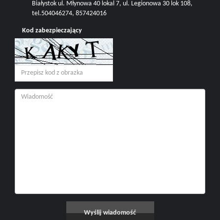
Białystok ul. Młynowa 40 lokal 7, ul. Legionowa 30 lok 108,
tel.504046274, 857424016
Kod zabezpieczający