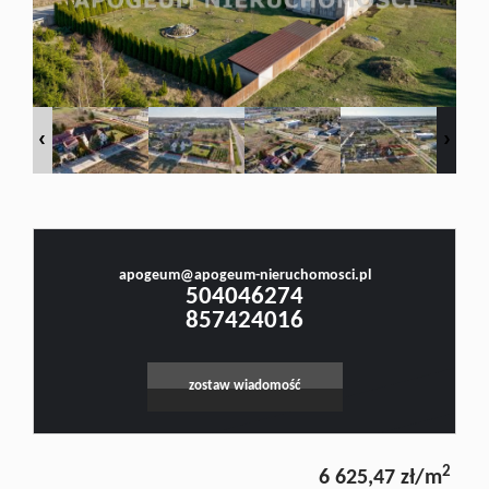
Doradztw
Rynek
Małgorzata Stefanowicz
pierwotn
Prawnik, Pośrednik w Obrocie Nieruchomościami -Licencja nr 4001, Doradca Rynku
Nieruchomości - Certyfikat nr 250
Zasady
apogeum@apogeum-nieruchomosci.pl
504046274
857424016
współpar
zostaw wiadomość
Kontakt
2
6 625,47 zł/m