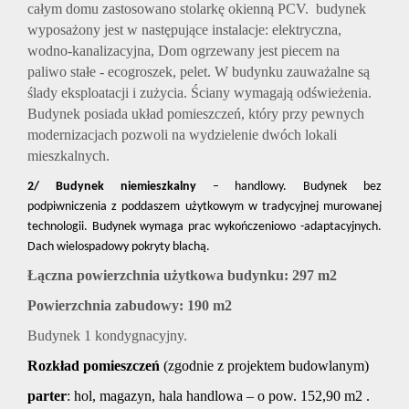
całym domu zastosowano stolarkę okienną PCV.
budynek
wyposażony jest w następujące instalacje: elektryczna,
wodno-kanalizacyjna, D
om ogrzewany jest piecem na
paliwo stałe - ecogroszek, pelet.
W budynku zauważalne są
ślady eksploatacji i zużycia. Ściany wymagają odświeżenia.
B
udynek posiada układ pomieszczeń, który przy pewnych
modernizacjach pozwoli na wydzielenie dwóch lokali
mieszkalnych.
2/
Budynek niemieszkalny
– handlowy. Budynek bez
podpiwniczenia z poddaszem użytkowym w tradycyjnej murowanej
technologii. Budynek wymaga prac wykończeniowo -adaptacyjnych.
Dach wielospadowy pokryty blachą.
Łączna powierzchnia użytkowa budynku: 297 m2
Powierzchnia zabudowy: 190 m2
Budynek 1 kondygnacyjny.
Rozkład pomieszczeń
(zgodnie z projektem budowlanym)
parter
: hol, magazyn, hala handlowa – o pow. 152,90 m2 .