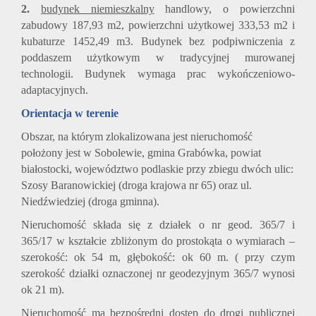
2.
budynek niemieszkalny
handlowy, o powierzchni
zabudowy 187,93 m2, powierzchni użytkowej 333,53 m2 i
kubaturze 1452,49 m3. Budynek bez podpiwniczenia z
poddaszem użytkowym w tradycyjnej murowanej
technologii. Budynek wymaga prac wykończeniowo-
adaptacyjnych.
Orientacja w terenie
Obszar, na którym zlokalizowana jest nieruchomość
położony jest w Sobolewie, gmina Grabówka, powiat
białostocki, województwo podlaskie przy zbiegu dwóch ulic:
Szosy Baranowickiej (droga krajowa nr 65) oraz ul.
Niedźwiedziej (droga gminna).
Nieruchomość składa się z działek o nr geod. 365/7 i
365/17 w kształcie zbliżonym do prostokąta o wymiarach –
szerokość: ok 54 m, głębokość: ok 60 m. ( przy czym
szerokość działki oznaczonej nr geodezyjnym 365/7 wynosi
ok 21 m).
Nieruchomość ma bezpośredni dostęp do drogi publicznej