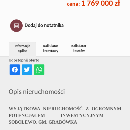
1 769 000 zł
cena:
Inwestycj
Dewelope
Dodaj do notatnika
Informacje
Kalkulator
Kalkulator
ogólne
kredytowy
kosztów
Udostępnij ofertę
Opis nieruchomości
WYJĄTKOWA NIERUCHOMOŚĆ Z OGROMNYM
POTENCJAŁEM INWESTYCYJNYM –
SOBOLEWO, GM. GRABÓWKA