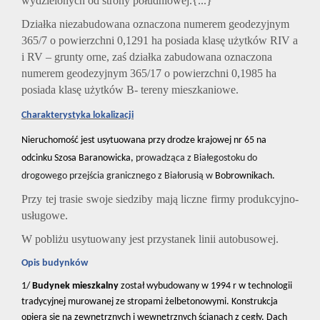
wydzielonych od strony południowej.{...}”
Działka niezabudowana oznaczona numerem geodezyjnym
365/7 o powierzchni 0,1291 ha posiada klasę użytków RIV a
i RV – grunty orne, zaś działka zabudowana oznaczona
numerem geodezyjnym 365/17 o powierzchni 0,1985 ha
posiada klasę użytków B- tereny mieszkaniowe.
Charakterystyka lokalizacji
N
ieruchomość jest usytuowana przy drodze krajowej nr 65 na
odcinku Szosa Baranowicka,
prowadząca z Białegostoku do
drogowego przejścia granicznego z Białorusią w
Bobrownikach.
Przy tej trasie swoje siedziby mają liczne firmy produkcyjno-
usługowe.
W pobliżu usytuowany jest przystanek linii autobusowej.
Opis budynków
1/
Budynek mieszkalny
został wybudowany w 1994 r w technologii
tradycyjnej murowanej ze stropami żelbetonowymi. Konstrukcja
opiera się na zewnętrznych i wewnętrznych ścianach z cegły. Dach