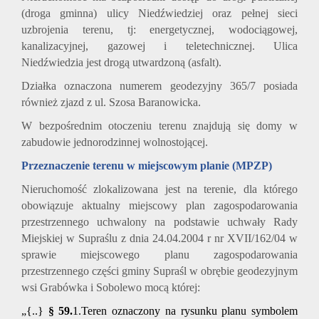
(droga gminna) ulicy Niedźwiedziej oraz pełnej sieci
uzbrojenia terenu, tj: energetycznej, wodociągowej,
kanalizacyjnej, gazowej i teletechnicznej. Ulica
Niedźwiedzia jest drogą utwardzoną (asfalt).
Działka oznaczona numerem geodezyjny 365/7 posiada
również zjazd z ul. Szosa Baranowicka.
W bezpośrednim otoczeniu terenu znajdują się domy w
zabudowie jednorodzinnej wolnostojącej.
Przeznaczenie terenu w miejscowym planie (MPZP)
Nieruchomość zlokalizowana jest na terenie, dla którego
obowiązuje aktualny miejscowy plan zagospodarowania
przestrzennego uchwalony na podstawie uchwały Rady
Miejskiej w Supraślu z dnia 24.04.2004 r nr XVII/162/04 w
sprawie miejscowego planu zagospodarowania
przestrzennego części gminy Supraśl w obrębie geodezyjnym
wsi Grabówka i Sobolewo mocą której:
„{..}
§ 59.
1.Teren oznaczony na rysunku planu symbolem