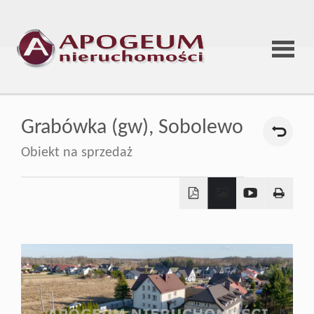
Strona
Grabówka (gw),
Sobolewo
główna
Obiekt na sprzedaż
O
firmie
Oferta