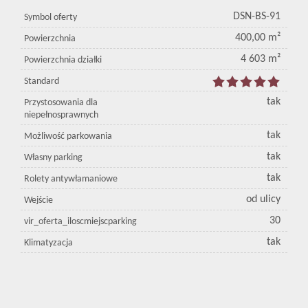
DSN-BS-91
Symbol oferty
400,00 m²
Powierzchnia
4 603 m²
Powierzchnia działki
Standard
tak
Przystosowania dla
niepełnosprawnych
tak
Możliwość parkowania
tak
Własny parking
tak
Rolety antywłamaniowe
od ulicy
Wejście
30
vir_oferta_iloscmiejscparking
tak
Klimatyzacja