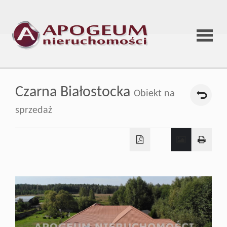
Strona
Czarna Białostocka
Obiekt na
główna
sprzedaż
O
firmie
Oferta