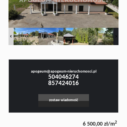
Doradztw
Rynek
Małgorzata Stefanowicz
pierwotn
Prawnik, Pośrednik w Obrocie Nieruchomościami -Licencja nr 4001, Doradca Rynku
Nieruchomości - Certyfikat nr 250
Zasady
apogeum@apogeum-nieruchomosci.pl
504046274
857424016
współpar
zostaw wiadomość
Kontakt
2
6 500,00 zł/m