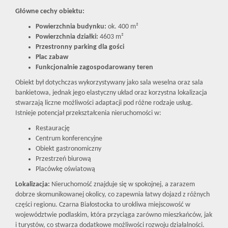
Główne cechy obiektu:
Powierzchnia budynku:
ok. 400 m²
Powierzchnia działki:
4603 m²
Przestronny parking dla gości
Plac zabaw
Funkcjonalnie zagospodarowany teren
Obiekt był dotychczas wykorzystywany jako sala weselna oraz sala
bankietowa, jednak jego elastyczny układ oraz korzystna lokalizacja
stwarzają liczne możliwości adaptacji pod różne rodzaje usług.
Istnieje potencjał przekształcenia nieruchomości w:
Restaurację
Centrum konferencyjne
Obiekt gastronomiczny
Przestrzeń biurową
Placówkę oświatową
Lokalizacja:
Nieruchomość znajduje się w spokojnej, a zarazem
dobrze skomunikowanej okolicy, co zapewnia łatwy dojazd z różnych
części regionu. Czarna Białostocka to urokliwa miejscowość w
województwie podlaskim, która przyciąga zarówno mieszkańców, jak
i turystów, co stwarza dodatkowe możliwości rozwoju działalności.